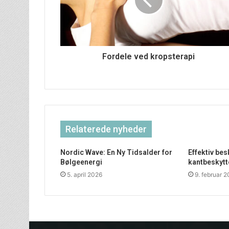
Fordele ved kropsterapi
Relaterede nyheder
Nordic Wave: En Ny Tidsalder for
Effektiv be
Bølgeenergi
kantbeskytt
5. april 2026
9. februar 