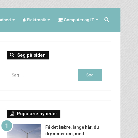
Søg
ndhed
Elektronik
Computer og IT
efter
Søg på siden
Søg
efter:
Populære nyheder
Få det lækre, lange hår, du
drømmer om, med