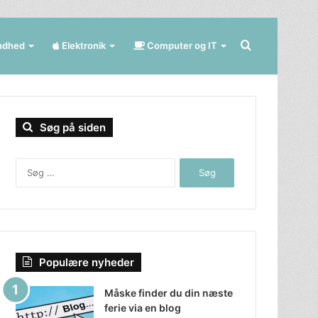
Søg
ndhed
Elektronik
Computer og IT
efter
Søg på siden
Søg
efter:
Populære nyheder
Måske finder du din næste
ferie via en blog