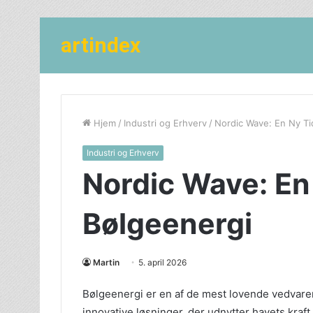
artindex
Hjem
/
Industri og Erhverv
/
Nordic Wave: En Ny Ti
Industri og Erhverv
Nordic Wave: En 
Bølgeenergi
Martin
5. april 2026
Bølgeenergi er en af de mest lovende vedvaren
innovative løsninger, der udnytter havets kraf