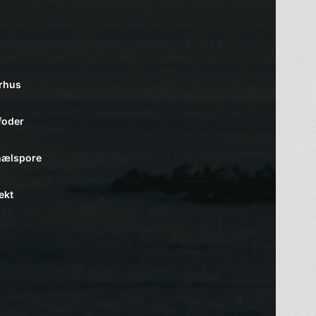
Århus
foder
 hælspore
ekt