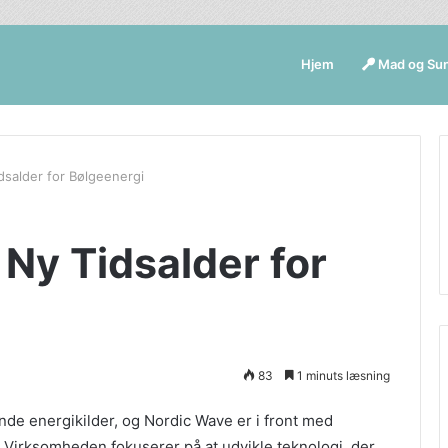
Hjem
Mad og Su
dsalder for Bølgeenergi
Ny Tidsalder for
83
1 minuts læsning
de energikilder, og Nordic Wave er i front med
t. Virksomheden fokuserer på at udvikle teknologi, der