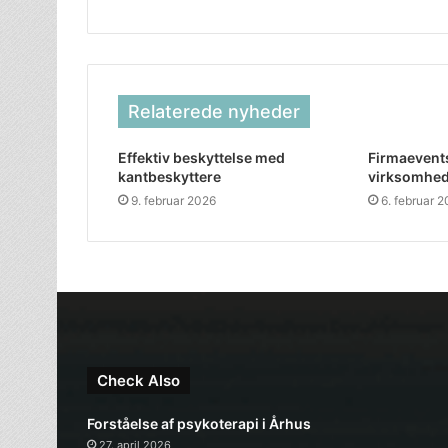
Relaterede nyheder
Effektiv beskyttelse med
Firmaevents
kantbeskyttere
virksomhed
9. februar 2026
6. februar 
Check Also
Forståelse af psykoterapi i Århus
27. april 2026