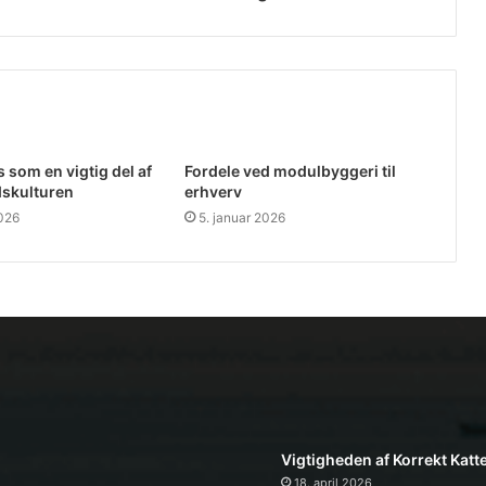
 som en vigtig del af
Fordele ved modulbyggeri til
skulturen
erhverv
2026
5. januar 2026
Vigtigheden af Korrekt Katt
18. april 2026