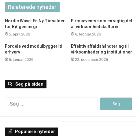
specifikke produkter og transportmetoder. Et bredt
Relaterede nyheder
sortiment af kantbeskyttere giver mulighed for at finde
den rette løsning til enhver situation. Uanset om det drejer
Nordic Wave: En Ny Tidsalder
Firmaevents som en vigtig del
for Bølgeenergi
af virksomhedskulturen
sig om små eller store pakker, kan virksomheder finde
5. april 2026
6. februar 2026
kantbeskyttere, der passer præcist til deres krav.
Fordele ved modulbyggeri til
Effektiv affaldshåndtering til
Konklusion om kantbeskyttere
erhverv
virksomheder og institutioner
5. januar 2026
22. december 2025
Kantbeskyttere spiller en uundgåelig rolle i beskyttelsen
af produkter under transport og opbevaring. Med fokus på
bæredygtighed, kvalitet og hurtig levering tilbyder danske
Søg på siden
producenter løsninger, der imødekommer behovene hos
B2B-sektoren. For mere information om kantbeskyttere
Søg
efter:
kan man besøge
kantbeskyttere
.
Populære nyheder