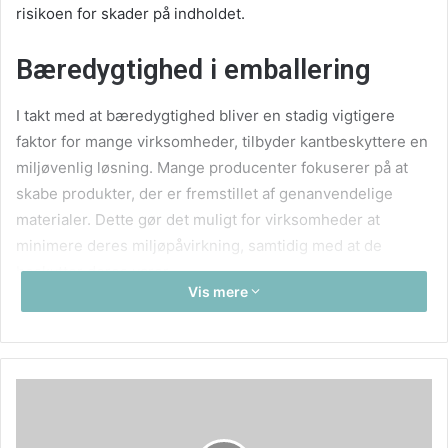
risikoen for skader på indholdet.
Bæredygtighed i emballering
I takt med at bæredygtighed bliver en stadig vigtigere
faktor for mange virksomheder, tilbyder kantbeskyttere en
miljøvenlig løsning. Mange producenter fokuserer på at
skabe produkter, der er fremstillet af genanvendelige
materialer. Dette gør det muligt for virksomheder at
minimere deres miljøpåvirkning, samtidig med at de
beskytter deres varer.
Vis mere
Made in Denmark kvalitet
Når det kommer til kantbeskyttere, er kvalitet en
afgørende faktor. Produkter, der er fremstillet i Danmark,
har ofte en høj standard for holdbarhed og funktionalitet.