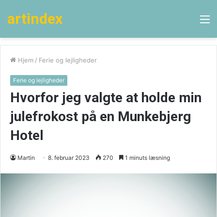
artindex
M
Hjem
/
Ferie og lejligheder
Ferie og lejligheder
Hvorfor jeg valgte at holde min
julefrokost på en Munkebjerg
Hotel
Martin
8. februar 2023
270
1 minuts læsning