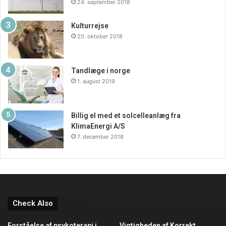
24. september 2018
Kulturrejse
20. oktober 2018
Tandlæge i norge
1. august 2019
Billig el med et solcelleanlæg fra
KlimaEnergi A/S
7. december 2018
Check Also
Forståelse af psykoterapi i
Vigtigheden af Korrekt