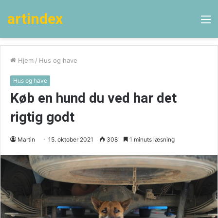
artindex
M
Hjem
/
Hus og have
Hus og have
Køb en hund du ved har det
rigtig godt
Martin
15. oktober 2021
308
1 minuts læsning