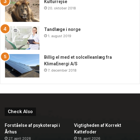
Kulturrejse
20. oktober 2018
Tandlæge i norge
1. august 2019
Billig el med et solcelleanlæg fra
KlimaEnergi A/S
7. december 2018
Check Also
Forståelse af psykoterapi i
Vigtigheden af Korrekt
Århus
Kattefoder
27. april 2026
18. april 2026