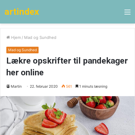
artindex
M
Hjem
/
Mad og Sundhed
Mad og Sundhed
Lækre opskrifter til pandekager
her online
Martin
22. februar 2020
561
1 minuts læsning