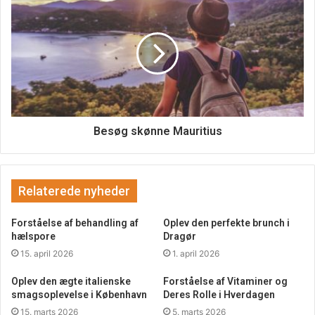
Besøg skønne Mauritius
Relaterede nyheder
Generel madinspiration her på nettet
Forståelse af behandling af
Oplev den perfekte brunch i
Der er rigtig mange forrummer, blogs, hjemmesider og så
hælspore
Dragør
videre som berettiger om moderne mad, og hvad der gør
15. april 2026
1. april 2026
sig gældende i et moderne køkken. Der er rigtig mange
Oplev den ægte italienske
Forståelse af Vitaminer og
forskellige inspirationer at hente fra i dag, især hvis man
smagsoplevelse i København
Deres Rolle i Hverdagen
kigger her på nettet. Her er der retter fra hele verden, og
15. marts 2026
5. marts 2026