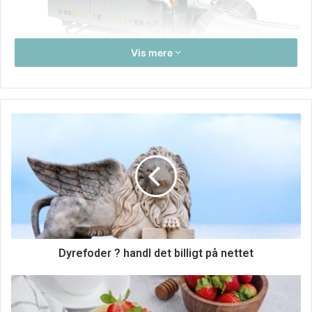
Vis mere
Når det kommer til udsugning og ventilation kan det være
lidt af en jungle at finde ud af. Det kan det især, fordi der
findes adskillige regler og regulativer, som skal
overholdes. Dels for at man sikrer en miljømæssig
godkendt arbejdsplads, men også fordi man sikrer en
sikkerhedsmæssig godkendt arbejdsplads. Synes man
som virksomhed, at det er svært at finde rundt i, kan
FlexAir også fungerer som sparringspartner på området,
og der er derfor også her hjælp at hente fra FlexAir.
Dyrefoder ? handl det billigt på nettet
Da ikke to virksomheder er ens, tilbyder FlexAir at man
som virksomhed kan få besøg af de dygtige og yderst
kompetente rådgivere, som arbejder hos FlexAir. Ved at