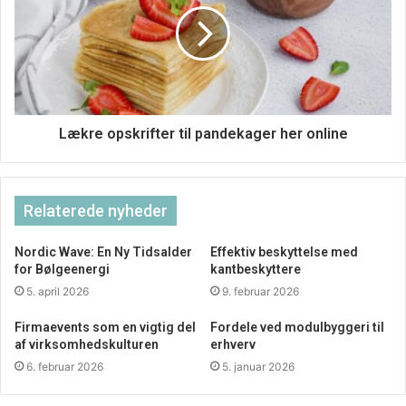
konsulenterne kommer på besøg på virksomheden, kan de
få en idé om, hvad det er for en type virksomhed og i langt
højere grad vurdere, hvad det er for en løsning, der passer
til netop dén virksomhed. Det sikrer, at løsningen kommer
til at tilsvare de specifikke ønsker og behov i den givne
case. Vil man gerne have konsulent fra FlexAir ud, koster
Lækre opskrifter til pandekager her online
dette helt gratis og der følger ingen yderligere
forpligtelser med.
Relaterede nyheder
Nordic Wave: En Ny Tidsalder
Effektiv beskyttelse med
for Bølgeenergi
kantbeskyttere
5. april 2026
9. februar 2026
Firmaevents som en vigtig del
Fordele ved modulbyggeri til
af virksomhedskulturen
erhverv
6. februar 2026
5. januar 2026