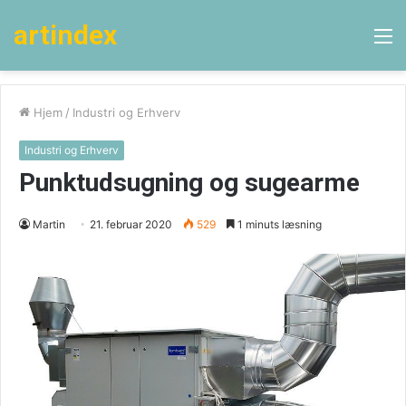
artindex
M
Hjem
/
Industri og Erhverv
Industri og Erhverv
Punktudsugning og sugearme
Martin
21. februar 2020
529
1 minuts læsning