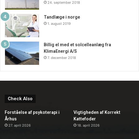
24. september 2018
Tandlæge i norge
1. august 2019
Billig el med et solcelleanlæg fra
KlimaEnergi A/S
7. december 2018
Check Also
Forståelse af psykoterapi i
Vigtigheden af Korrekt
Århus
Kattefoder
27. april 2026
18. april 2026