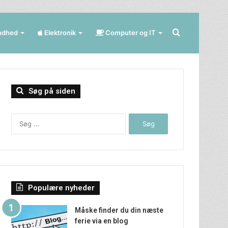
Søg
ndhed
Elektronik
Computer og IT
efter
Søg på siden
Søg
efter:
Populære nyheder
Måske finder du din næste
ferie via en blog