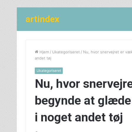
artindex
Hjem
/
Ukategoriseret
/
Nu, hvor snervejret er væ
andet tøj
Ukategoriseret
Nu, hvor snervejr
begynde at glæde 
i noget andet tøj