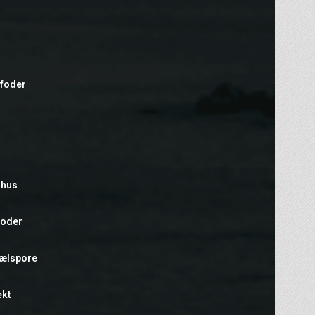
efoder
rhus
foder
hælspore
ekt