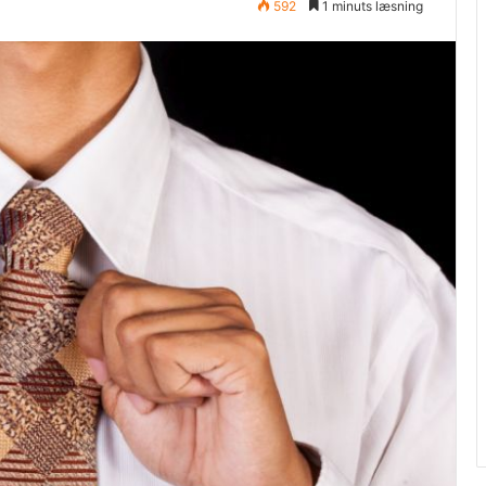
592
1 minuts læsning