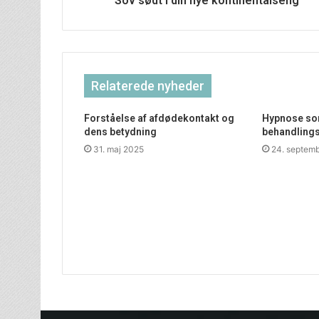
Sov sødt i din nye kontinentalseng
Relaterede nyheder
Forståelse af afdødekontakt og
Hypnose som
dens betydning
behandling
31. maj 2025
24. septem