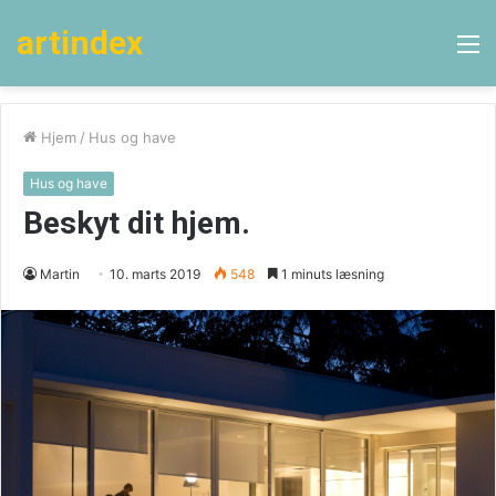
artindex
M
Hjem
/
Hus og have
Hus og have
Beskyt dit hjem.
Martin
10. marts 2019
548
1 minuts læsning