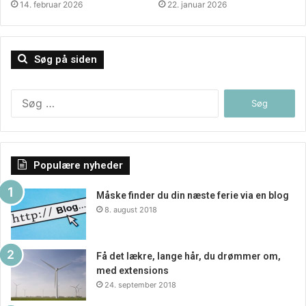
14. februar 2026
22. januar 2026
for os – og derfor overholder alle vores produkter de
strengeste sikkerhedsstandarder på markedet.
Søg på siden
Vil du beskytte dit hjem på den mest optimale måde, og
øge din komfort samt sikkerhed på samme tid?
Søg
Så er det bare et klik for Somfy og finde den løsning som
efter:
passer bedst til dig.
Populære nyheder
Måske finder du din næste ferie via en blog
8. august 2018
Få det lækre, lange hår, du drømmer om,
med extensions
24. september 2018