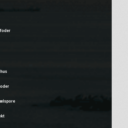
efoder
rhus
foder
hælspore
ekt