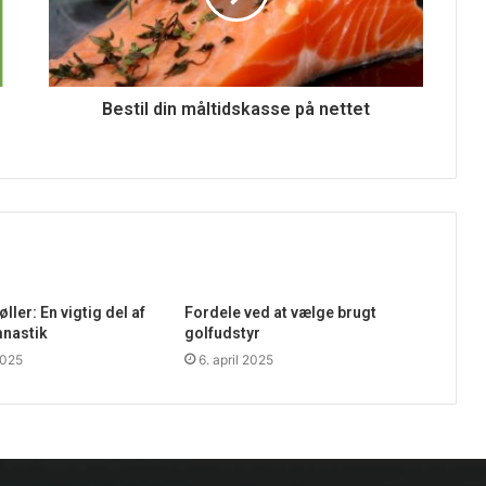
Bestil din måltidskasse på nettet
ler: En vigtig del af
Fordele ved at vælge brugt
mnastik
golfudstyr
2025
6. april 2025