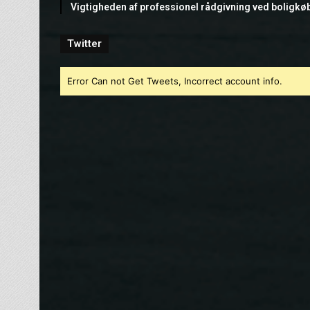
Vigtigheden af professionel rådgivning ved boligkø
Twitter
Error Can not Get Tweets, Incorrect account info.