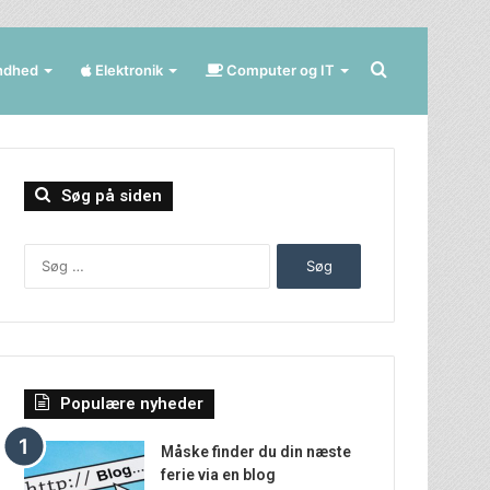
Søg
ndhed
Elektronik
Computer og IT
efter
Søg på siden
Søg
efter:
Populære nyheder
Måske finder du din næste
ferie via en blog