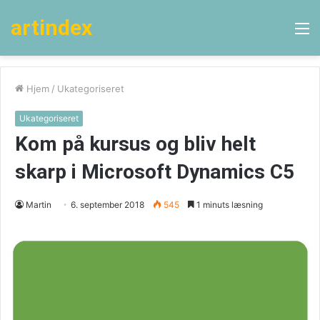
artindex
M
Hjem
/
Ukategoriseret
Ukategoriseret
Kom på kursus og bliv helt
skarp i Microsoft Dynamics C5
Martin
6. september 2018
545
1 minuts læsning