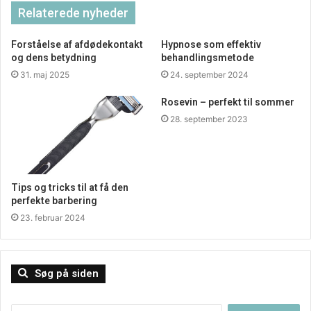
selv en stor tjeneste. Man vil nemlig hurtigt opleve,
Relaterede nyheder
hvordan en masse forskellige opgaver bliver meget
Forståelse af afdødekontakt
Hypnose som effektiv
nemmere at håndtere i hverdagen.
og dens betydning
behandlingsmetode
31. maj 2025
24. september 2024
Rosevin – perfekt til sommer
28. september 2023
Tips og tricks til at få den
perfekte barbering
23. februar 2024
Søg på siden
Gør det fordi det er nemt
Søg