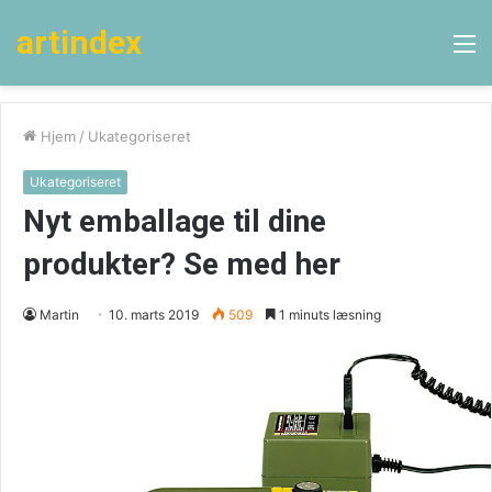
artindex
M
Hjem
/
Ukategoriseret
Ukategoriseret
Nyt emballage til dine
produkter? Se med her
Martin
10. marts 2019
509
1 minuts læsning