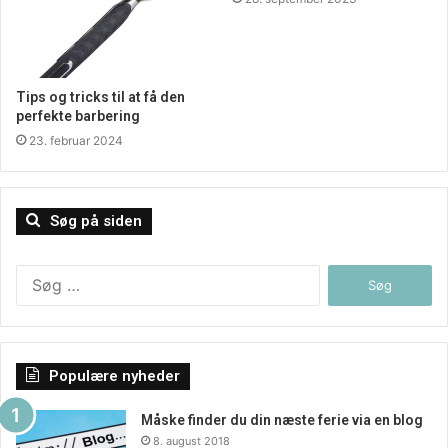
forskel. Besøg en moderne b2b virksomhed, og find ud af
hvor nemt det kan være at handle ind til virksomheden, og
eventuelt finde nye ting i den process.
Tips og tricks til at få den
perfekte barbering
23. februar 2024
Søg på siden
Søg
efter:
Populære nyheder
Måske finder du din næste ferie via en blog
8. august 2018