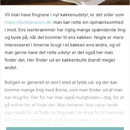
Vil man have fingrene i nyt køkkenudstyr, er det sider som
https://butikjespors.dk/
man bør rette sin opmærksomhed
i mod. Ens isenkræmmer har rigtig mange spændende ting
og byde på, når det kommer til ens køkken. Nogle er mere
interesseret i timerne brugt i et køkken end andre, og vil
man gerne have det rette udstyr er det også her man
finder det. Her finder ud en køkkenbutik blandt meget
andet.
Boligen er generelt et stort sted at fylde ud, og der kan
komme mange ting med årene, som man finder ud af man
har brug for. Der for har man også muligheden i dag, for at
gå online for at finde det. Man behøver ikke rejse lande
rige rundt for, at finde de ting man har brug for til hjemmet.
Når man ser noget man godt kunne tænke sig, er det
første sted mange går hen på nettet. Her finder du