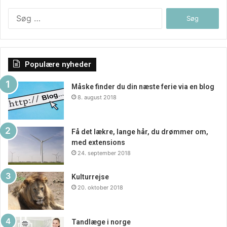
Søg
efter:
Populære nyheder
Måske finder du din næste ferie via en blog
8. august 2018
Få det lækre, lange hår, du drømmer om,
Bliv inspireret til nye vinkler i
med extensions
24. september 2018
indretningen
Kulturrejse
Er man normalt ikke god til, at finde ud af hvad der ville
20. oktober 2018
være pænt at proppe ind i hjemmet. Så kan det også være,
at man hurtigt kan blive inspireret til det igennem sider
som denne. Her kan man visuelt få et indblik i, hvad det er
Tandlæge i norge