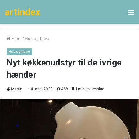
artindex
M
Hjem
/
Hus og have
Hus og have
Nyt køkkenudstyr til de ivrige
hænder
Martin
4. april 2020
458
1 minuts læsning