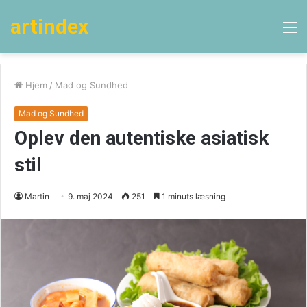
artindex
M
Hjem
/
Mad og Sundhed
Mad og Sundhed
Oplev den autentiske asiatisk
stil
Martin
9. maj 2024
251
1 minuts læsning