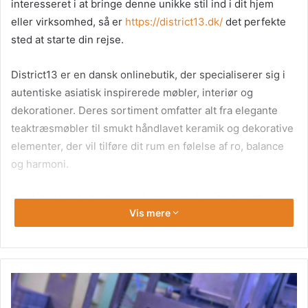
interesseret i at bringe denne unikke stil ind i dit hjem
eller virksomhed, så er
https://district13.dk/
det perfekte
sted at starte din rejse.
District13 er en dansk onlinebutik, der specialiserer sig i
autentiske asiatisk inspirerede møbler, interiør og
dekorationer. Deres sortiment omfatter alt fra elegante
teaktræsmøbler til smukt håndlavet keramik og dekorative
elementer, der vil tilføre dit rum en følelse af ro, balance
og harmoni.
En af de største fordele ved at handle hos District13 er
Vis mere
deres fokus på autenticitet og kvalitet. Alle deres
produkter er nøje udvalgt fra lokale håndværkere og
kunstnere i Asien, og hver eneste genstand bærer præg af
den dybe kulturelle arv og håndværksmæssige
ekspertise, der er gået ind i deres fremstilling.