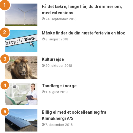
bare leder efter nogle unikke stykker for at tilføje lidt
Få det lækre, lange hår, du drømmer om,
ekstra flair til dit hjem eller virksomhed, er District13 det
med extensions
24. september 2018
perfekte sted at starte din rejse mod autentisk asiatisk stil.
Besøg deres hjemmeside i dag for at udforske deres
Måske finder du din næste ferie via en blog
smukke sortiment og begynde at skabe dit eget autentiske
8. august 2018
asiatisk inspirerede rum.
Kulturrejse
20. oktober 2018
Tandlæge i norge
1. august 2019
Billig el med et solcelleanlæg fra
KlimaEnergi A/S
7. december 2018