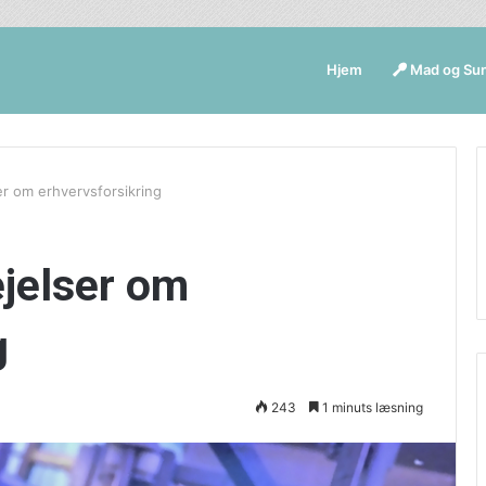
Hjem
Mad og Su
er om erhvervsforsikring
ejelser om
g
243
1 minuts læsning