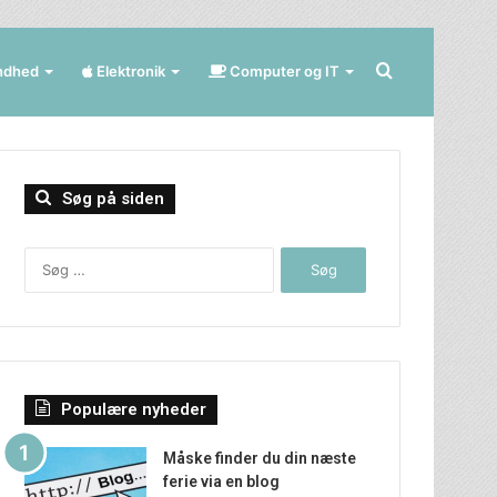
Søg
ndhed
Elektronik
Computer og IT
efter
Søg på siden
Søg
efter:
Populære nyheder
Måske finder du din næste
ferie via en blog