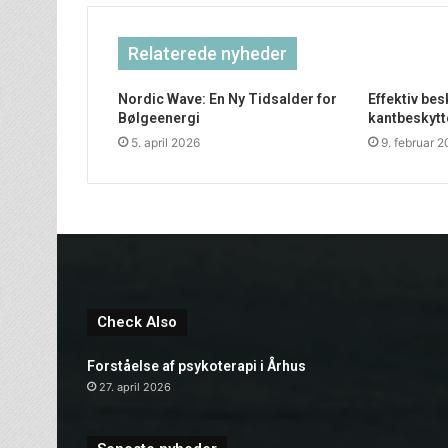
Relaterede nyheder
Nordic Wave: En Ny Tidsalder for
Effektiv be
Bølgeenergi
kantbeskytt
5. april 2026
9. februar 
Check Also
Forståelse af psykoterapi i Århus
27. april 2026