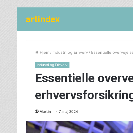
artindex
Hjem
/
Industri og Erhverv
/
Essentielle overvejels
Industri og Erhverv
Essentielle overv
erhvervsforsikrin
Martin
7. maj 2024