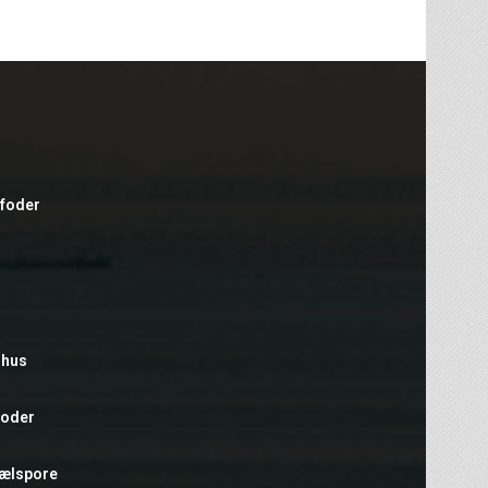
efoder
rhus
foder
hælspore