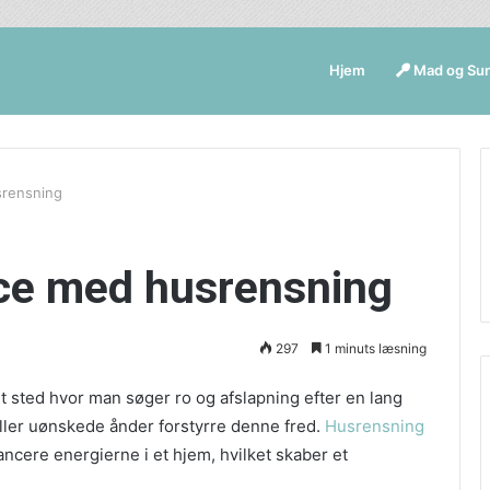
Hjem
Mad og Su
srensning
nce med husrensning
297
1 minuts læsning
t sted hvor man søger ro og afslapning efter en lang
ller uønskede ånder forstyrre denne fred.
Husrensning
ancere energierne i et hjem, hvilket skaber et