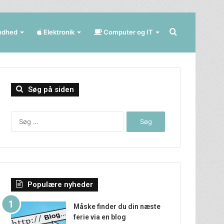
Søg
ndhed
Elektronik
Computer og IT
efter
Søg på siden
Søg
efter:
Populære nyheder
Måske finder du din næste
ferie via en blog