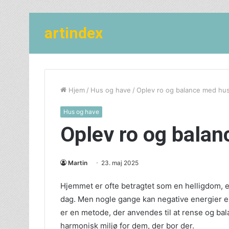
artindex
Hjem
/
Hus og have
/
Oplev ro og balance med hu
Hus og have
Oplev ro og bala
Martin
23. maj 2025
Hjemmet er ofte betragtet som en helligdom, e
dag. Men nogle gange kan negative energier e
er en metode, der anvendes til at rense og bal
harmonisk miljø for dem, der bor der.