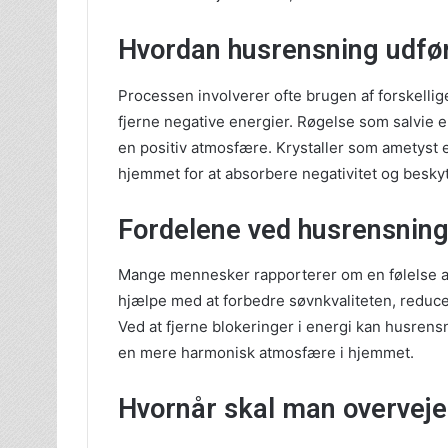
Hvordan husrensning udfø
Processen involverer ofte brugen af forskellige
fjerne negative energier. Røgelse som salvie el
en positiv atmosfære. Krystaller som ametyst el
hjemmet for at absorbere negativitet og besk
Fordelene ved husrensnin
Mange mennesker rapporterer om en følelse af 
hjælpe med at forbedre søvnkvaliteten, reduce
Ved at fjerne blokeringer i energi kan husren
en mere harmonisk atmosfære i hjemmet.
Hvornår skal man overveje