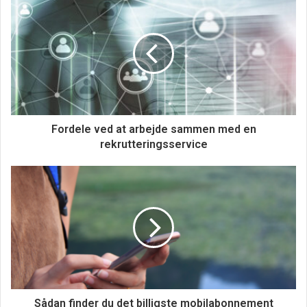
Fordele ved at arbejde sammen med en
rekrutteringsservice
Når du investerer i et Coffee Table fotoalbum, vil du
opdage, at disse albums ofte er designet med løse sider,
så du kan tilpasse albummet til netop den smag og den
fortælling, du ønsker at formidle med dine billeder.
Dette betyder, at du kan tilføje nye billeder til albummet
Sådan finder du det billigste mobilabonnement