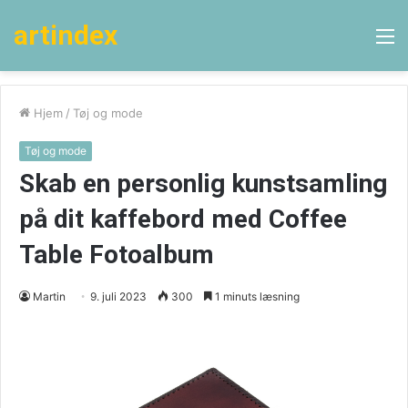
artindex
M
Hjem
/
Tøj og mode
Tøj og mode
Skab en personlig kunstsamling
på dit kaffebord med Coffee
Table Fotoalbum
Martin
9. juli 2023
300
1 minuts læsning