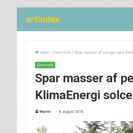
artindex
Hjem
/
Elektronik
/
Spar masser af penge med Klima
Elektronik
Spar masser af p
KlimaEnergi solce
Martin
9. august 2018