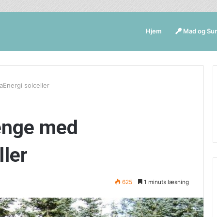
Hjem
Mad og Su
Energi solceller
enge med
ller
625
1 minuts læsning