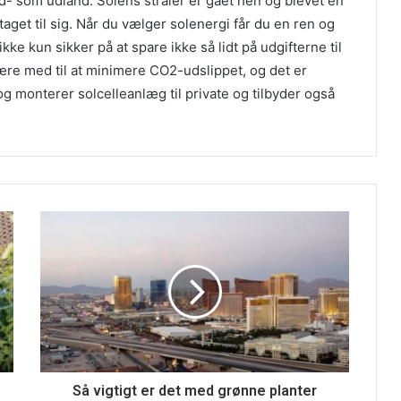
d- som udland. Solens stråler er gået hen og blevet en
taget til sig. Når du vælger solenergi får du en ren og
ke kun sikker på at spare ikke så lidt på udgifterne til
 være med til at minimere CO2-udslippet, og det er
og monterer solcelleanlæg til private og tilbyder også
Så vigtigt er det med grønne planter