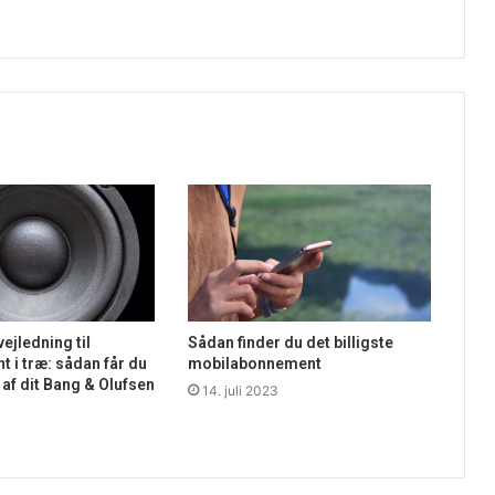
ejledning til
Sådan finder du det billigste
nt i træ: sådan får du
mobilabonnement
af dit Bang & Olufsen
14. juli 2023