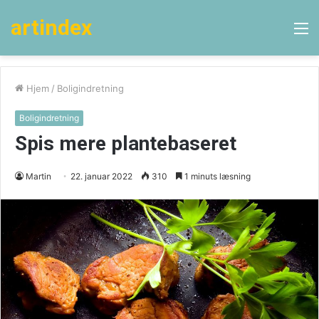
artindex
M
Hjem
/
Boligindretning
Boligindretning
Spis mere plantebaseret
Martin
22. januar 2022
310
1 minuts læsning