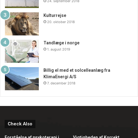
24. september 2018
Kulturrejse
20. oktober 2018
Tandlæge i norge
1. august 2019
Billig el med et solcelleanlæg fra
KlimaEnergi A/S
7. december 2018
Check Also
Forståelse af psykoterapi i
Vigtigheden af Korrekt