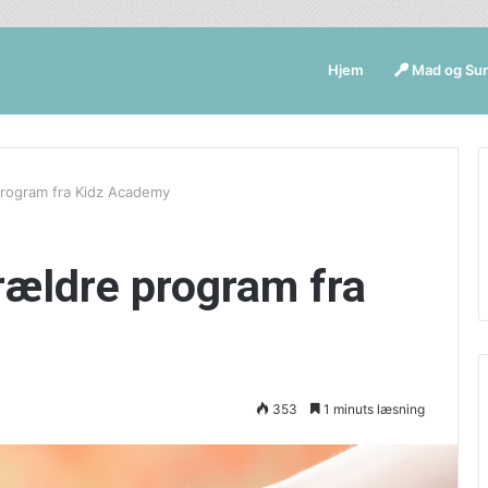
Hjem
Mad og Su
program fra Kidz Academy
orældre program fra
353
1 minuts læsning