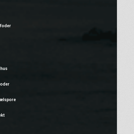
efoder
rhus
foder
hælspore
ekt