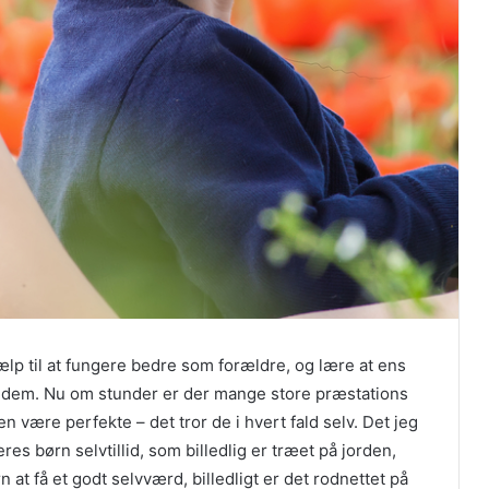
ælp til at fungere bedre som forældre, og lære at ens
 af dem. Nu om stunder er der mange store præstations
 være perfekte – det tror de i hvert fald selv. Det jeg
eres børn selvtillid, som billedlig er træet på jorden,
 at få et godt selvværd, billedligt er det rodnettet på