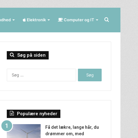
Søg
ndhed
Elektronik
Computer og IT
efter
Søg på siden
Søg
efter:
Populære nyheder
Få det lækre, lange hår, du
drømmer om, med