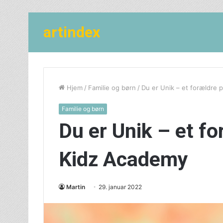
artindex
Hjem
/
Familie og børn
/
Du er Unik – et forældre 
Familie og børn
Du er Unik – et f
Kidz Academy
Martin
29. januar 2022