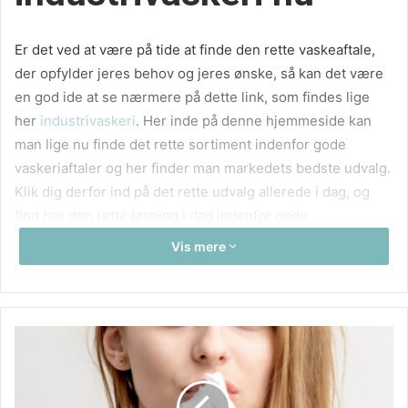
Er det ved at være på tide at finde den rette vaskeaftale,
der opfylder jeres behov og jeres ønske, så kan det være
en god ide at se nærmere på dette link, som findes lige
her
industrivaskeri
. Her inde på denne hjemmeside kan
man lige nu finde det rette sortiment indenfor gode
vaskeriaftaler og her finder man markedets bedste udvalg.
Klik dig derfor ind på det rette udvalg allerede i dag, og
find her den rette løsning i dag indenfor gode
klimaløsninger nu. Lige nu kan man finde bæredygtige
Vis mere
løsninger og leder man efter et vaskeri, der har stor fokus
på netop klimaet, så kan det være en god ide at se
nærmere allerede i dag.