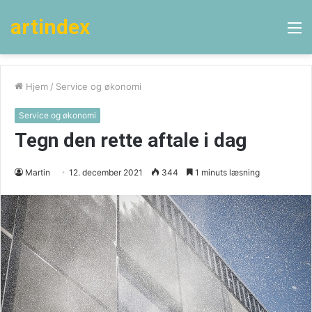
artindex
M
Hjem
/
Service og økonomi
Service og økonomi
Tegn den rette aftale i dag
Martin
12. december 2021
344
1 minuts læsning