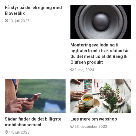
Gode mærker at vælge imellem
Få styr på din elregning med
Eloverblik
Er man interesseret i at finde en masse gode mærker at
13. juli 2025
vælge imellem, så kan det være en god ide at se nærmere
på det store og spændende sortiment, som findes nu på
nettet. Her kan man i den grad vælge imellem markedets
Monteringsvejledning til
højttalerfront i træ: sådan får
bedste sortiment og finde mange forskellige mærker at
du det mest ud af dit Bang &
vælge imellem. Tjek derfor det attraktive udvalg ud
Olufsen produkt
allerede i dag og find det bedste produkt, der passer til
2. maj 2024
dine ønsker nu. Lad dig inspirere nærmere allerede nu i
dag og find også reservedele til gode priser nu.
Sådan finder du det billigste
Læs mere om webshop
mobilabonnement
26. december 2022
14. juli 2023