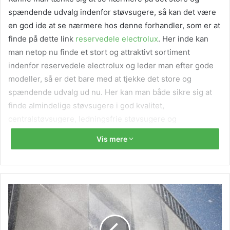
spændende udvalg indenfor støvsugere, så kan det være
en god ide at se nærmere hos denne forhandler, som er at
finde på dette link
reservedele electrolux
. Her inde kan
man netop nu finde et stort og attraktivt sortiment
indenfor reservedele electrolux og leder man efter gode
modeller, så er det bare med at tjekke det store og
spændende udvalg ud nu. Her kan man både sikre sig at
finde almindelige støvsugere i god kvalitet,
centralstøvsugere, ledningsfrie støvsugere og
robotstøvsugere. Derudover sikre man sig også at finde et
Vis mere
stort udvalg indenfor reservedele og leder man efter
disse, så er det bare med at se nærmere allerede nu. Flere
og flere slår til de bedste priser og tilbud på nettet, og
kunne man derfor tænke sig at lade sig inspirere af de
gode udvalg, så finder man virkelig gode priser på dette
nu.