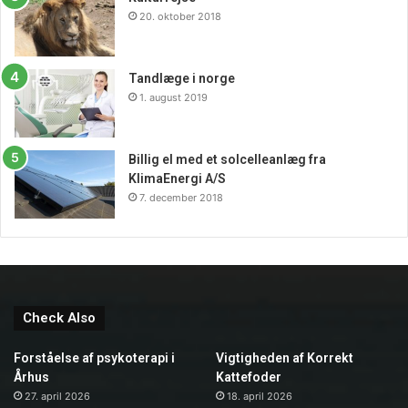
20. oktober 2018
Tandlæge i norge
1. august 2019
Billig el med et solcelleanlæg fra
KlimaEnergi A/S
7. december 2018
Check Also
Forståelse af psykoterapi i
Vigtigheden af Korrekt
Århus
Kattefoder
27. april 2026
18. april 2026