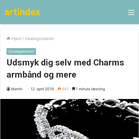
artindex
M
Hjem
/
Ukategoriseret
Ukategoriseret
Udsmyk dig selv med Charms
armbånd og mere
Martin
12. april 2019
541
1 minuts læsning