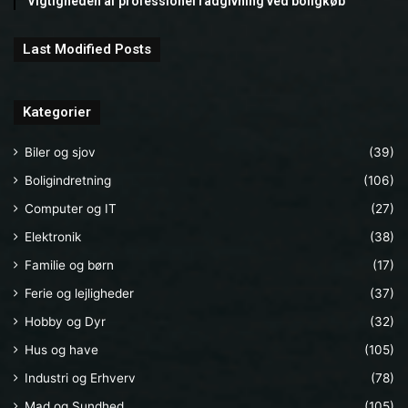
Vigtigheden af professionel rådgivning ved boligkøb
Last Modified Posts
Kategorier
Biler og sjov
(39)
Boligindretning
(106)
Computer og IT
(27)
Elektronik
(38)
Familie og børn
(17)
Ferie og lejligheder
(37)
Hobby og Dyr
(32)
Hus og have
(105)
Industri og Erhverv
(78)
Mad og Sundhed
(105)