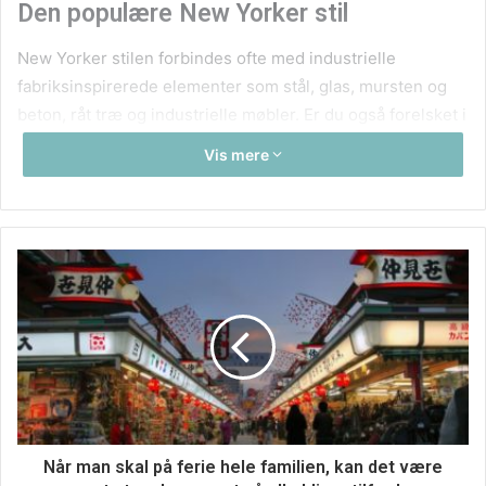
Den populære New Yorker stil
New Yorker stilen forbindes ofte med industrielle
fabriksinspirerede elementer som stål, glas, mursten og
beton, råt træ og industrielle møbler. Er du også forelsket i
det rå New Yorker-look, kan stilen rimelig nemt indføres i
Vis mere
stuen ved at blotlægge en murstensvæg, vise bjælkerne i
loftet frem, og indrette med stålreoler, gamle
industrilamper, spisebord i rustikke træplanker osv. og
dermed skabe det rå twist og stemningen af New Yorker
stil.
Når man skal på ferie hele familien, kan det være