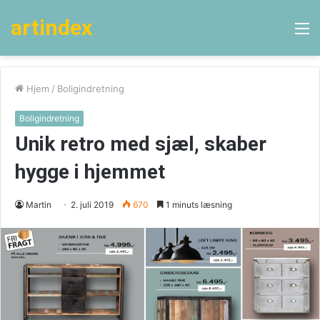
artindex
M
Hjem
/
Boligindretning
Boligindretning
Unik retro med sjæl, skaber
hygge i hjemmet
Martin
2. juli 2019
670
1 minuts læsning