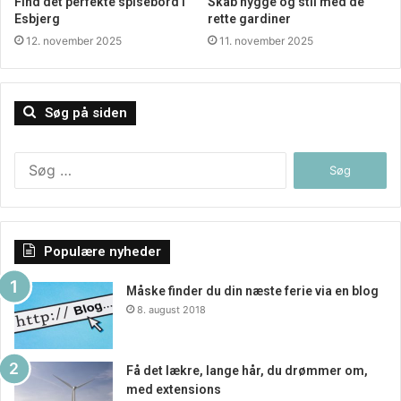
Find det perfekte spisebord i
Skab hygge og stil med de
glas vin – og med mottoet: Ingen kunde tager for lang tid.
Esbjerg
rette gardiner
12. november 2025
11. november 2025
Håndlavet i jern og genbrugstræ
Hos www.moebelmutter.dk elsker de det industrielle look,
Søg på siden
newyorker stilen, den gode blanding af det maskuline og
feminine. Her finder du rå og rustikke håndlavede møbler,
Søg
retrolamper, opbevaring, borde & stole, boligtilbehør og
efter:
møbel serier, så kig forbi.
Populære nyheder
Måske finder du din næste ferie via en blog
8. august 2018
Få det lækre, lange hår, du drømmer om,
med extensions