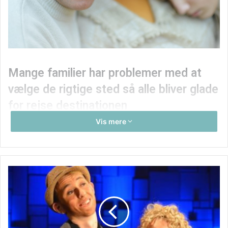
Mange familier har problemer med at
vælge de rigtige sted så alle bliver glade
for rejse destinationen
Vis mere
Det at tage afsted på ferie en hel familie kan godt blive
besværgeligt, hvis alle har ønsker om, hvad for en slags
ferie man skal på, hvor man gerne vil hen og hvordan man
vil holde sin ferie. Hvis tvivlen er meget stærk, kan man
først og fremmest prøve at sætte sig ned hele familien og
hver især fortælle om, hvilken slags ferie man ønsker sig
mest. på den måde, kan det så være at man finder ud af at
man faktisk har nogle fælles ønsker som kan opfyldes, når