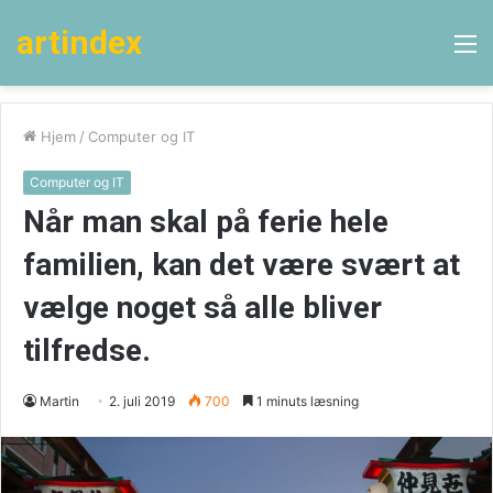
artindex
M
Hjem
/
Computer og IT
Computer og IT
Når man skal på ferie hele
familien, kan det være svært at
vælge noget så alle bliver
tilfredse.
Martin
2. juli 2019
700
1 minuts læsning