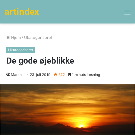
artindex
M
Hjem
/
Ukategoriseret
Ukategoriseret
De gode øjeblikke
Martin
23. juli 2019
572
1 minuts læsning