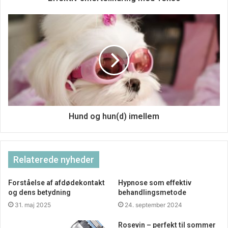
Hund og hun(d) imellem
Relaterede nyheder
De gode øjeblikke, dem samler vi på. Det er her, vi oplever
Forståelse af afdødekontakt
Hypnose som effektiv
livets magi og de vigtige stunder. Dem vi kan leve længe
og dens betydning
behandlingsmetode
på, og dem opsøger vi. Men hvad er de gode stunder? Det
31. maj 2025
24. september 2024
svar er nok omtrent lige så mangfoldigt, som vi er
Rosevin – perfekt til sommer