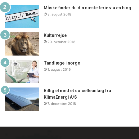
maskine før tid. Der kommer helt sikkert et par år mere på,
Måske finder du din næste ferie via en blog
når det er man vedligeholder ens maskiner bedre. Find
8. august 2018
den helt rette løsning til jobbet her på nettet, og få den
bestilt, monteret, installeret og sat op helt optimalt.
Kulturrejse
Rensning er også en del af det man køber.
20. oktober 2018
Tandlæge i norge
1. august 2019
Billig el med et solcelleanlæg fra
KlimaEnergi A/S
7. december 2018