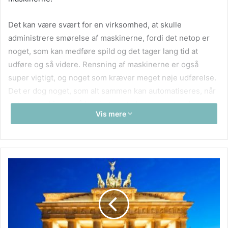
Det kan være svært for en virksomhed, at skulle
administrere smørelse af maskinerne, fordi det netop er
noget, som kan medføre spild og det tager lang tid at
udføre og så videre. Rensning af maskinerne er også
super vigtigt, og noget som kræver meget nøje udførelse.
Det er dog noget, som alt sammen kan automatiseres, når
det er man kigger på hvad et centralsmøresystem kan
Vis mere
gøre for en i dag. her finder man helt klart en fordel eller
to, som ville tilfalde en rigtig godt.