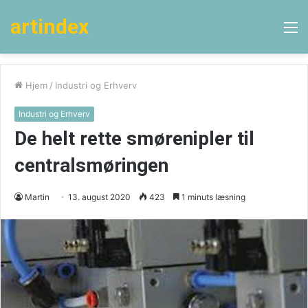
artindex
M
Hjem
/
Industri og Erhverv
Industri og Erhverv
De helt rette smørenipler til
centralsmøringen
Martin
13. august 2020
423
1 minuts læsning