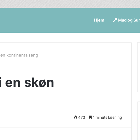
Hjem
Mad og Su
køn kontinentalseng
i en skøn
473
1 minuts læsning