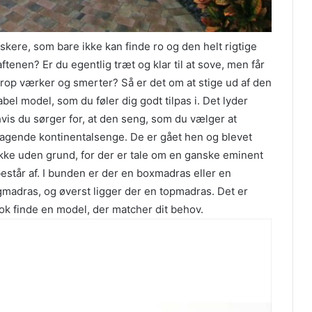
skere, som bare ikke kan finde ro og den helt rigtige
ftenen? Er du egentlig træt og klar til at sove, men får
 krop værker og smerter? Så er det om at stige ud af den
abel model, som du føler dig godt tilpas i. Det lyder
, hvis du sørger for, at den seng, som du vælger at
ragende kontinentalsenge. De er gået hen og blevet
kke uden grund, for der er tale om en ganske eminent
estår af. I bunden er der en boxmadras eller en
gmadras, og øverst ligger der en topmadras. Det er
nok finde en model, der matcher dit behov.