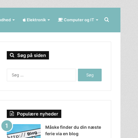
Søg
ndhed
Elektronik
Computer og IT
efter
Søg på siden
Søg
efter:
Populære nyheder
Måske finder du din næste
ferie via en blog