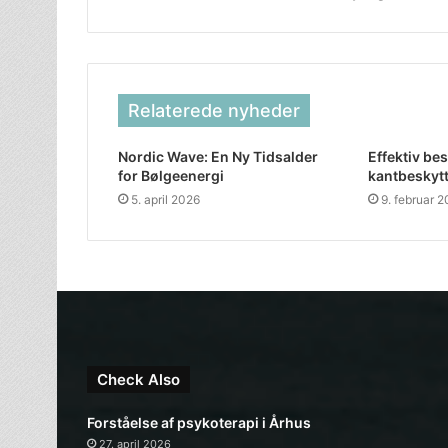
Relaterede nyheder
Nordic Wave: En Ny Tidsalder
Effektiv be
for Bølgeenergi
kantbeskyt
5. april 2026
9. februar 
Check Also
Forståelse af psykoterapi i Århus
27. april 2026