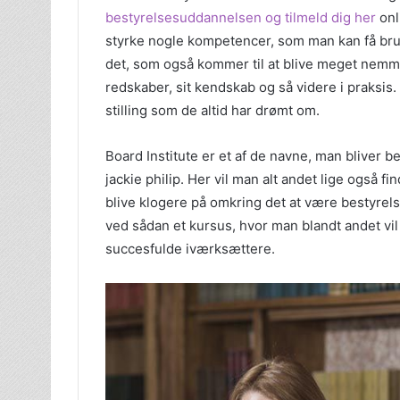
bestyrelsesuddannelsen og tilmeld dig her
onl
styrke nogle kompetencer, som man kan få brug fo
det, som også kommer til at blive meget nemme
redskaber, sit kendskab og så videre i praksis
stilling som de altid har drømt om.
Board Institute er et af de navne, man bliver
jackie philip. Her vil man alt andet lige også f
blive klogere på omkring det at være bestyre
ved sådan et kursus, hvor man blandt andet vil
succesfulde iværksættere.