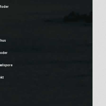
efoder
rhus
foder
hælspore
ekt