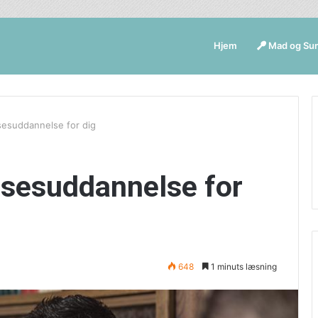
Hjem
Mad og Su
sesuddannelse for dig
lsesuddannelse for
648
1 minuts læsning