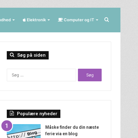
Søg
ndhed
Elektronik
Computer og IT
efter
Søg på siden
Søg
efter:
Populære nyheder
Måske finder du din næste
ferie via en blog