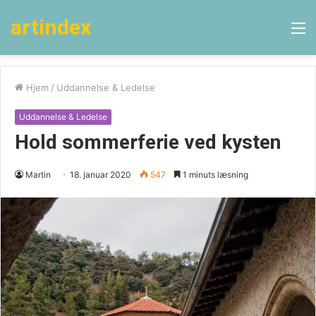
artindex
M
Hjem
/
Uddannelse & Ledelse
Uddannelse & Ledelse
Hold sommerferie ved kysten
Martin
18. januar 2020
547
1 minuts læsning