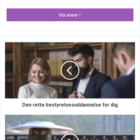
stolte af og benytte os af. Hvis du derfor endnu ikke er helt
afklaret med, hvor ferien skal holdes næste gang, du
Vis mere
ferierer, kunne et ophold ved en af de danske strande
måske være lige noget for dig. I dag vælger flere og flere
at blive herhjemme om sommeren og holde deres ferie i et
af de mange skønne kystområder. Og dem er der mange
af. Hvad enten du er til hav, strand eller havn, er du
sjældent langt fra det. Mange ved ikke, at der aldrig er
mere end 70 km til kysten, uanset hvor i landet man skulle
bo. Det er ikke mindre end ganske imponerende. Det er
faktisk også noget, som vi burde være dybt taknemmelige
over, og det er de fleste af os da heldigvis også. Hvis du
har brug for tips og idéer til en ferie ved kysten, kan du
Den rette bestyrelsesuddannelse for dig
finde masser af praktiske og nyttige informationer online.
Det er ganske gratis.