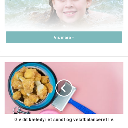
Vis mere
Har du og familien bestemt jer for, at sommerferien i år
skal holdes herhjemme? Så er det helt bestemt ikke noget,
som I er ene om at vælge, for det gør flere og flere. Både
danskere og gæster fra specielt vores nabolande har for
længst opdaget, at vi har et ikke mindre end helt fantastisk
land med masser at byde på. Hvad enten I er til
Giv dit kæledyr et sundt og velafbalanceret liv.
udendørsaktiviteter til lands, vands eller i luften, eller I er