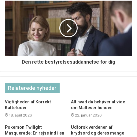
vilde med at besøge gallerier, museer, herregårde, slotte
eller at shoppe eller besøge caféer eller restauranter, er
du og familien aldrig langt fra gode muligheder og skønne
oplevelser. Nogle tror, at Danmark er et dyrt land at holde
sin ferie i. Det behøver det dog slet ikke at være. Faktisk
vrimler det med gratis glæder, både i naturen og rundt
omkring i byerne. Hvis du er i tvivl om, hvad ferien skal
bruges til, finder du masser af interessante sites, som
Den rette bestyrelsesuddannelse for dig
bugner af gode råd, tips og idéer online. Bare kom i gang.
Relaterede nyheder
Vigtigheden af Korrekt
Alt hvad du behøver at vide
Kattefoder
om Malteser hunden
18. april 2026
22. januar 2026
Pokemon Twilight
Udforsk verdenen af
Masquerade: En rejse ind i en
krydsord og deres mange