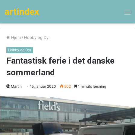
artindex
M
Hjem
/
Hobby og Dyr
Hobby og Dyr
Fantastisk ferie i det danske
sommerland
Martin
15. januar 2020
502
1 minuts læsning