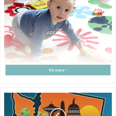
Vis mere
Når det kommer til pusleborde til babyer, er der en række
forskellige stilarter og funktioner at vælge imellem. Nogle
pusleborde er relativt enkle med blot en bordflade og
nogle hylder til opbevaring af håndklæder og andre
forsyninger. Andre pusleborde har mere avancerede