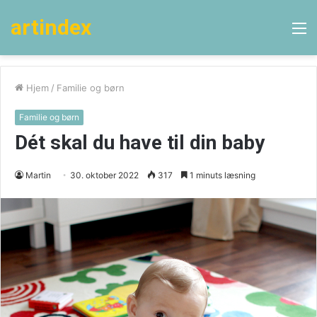
artindex
M
Hjem
/
Familie og børn
Familie og børn
Dét skal du have til din baby
Martin
30. oktober 2022
317
1 minuts læsning