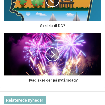
funktioner som f.eks. justerbar højde, særlige
opbevaringsområder til bleer eller endda indbyggede
vaske til at vaske dit barns hænder eller ansigt under
bleskift. Uanset om du er på udkig efter noget simpelt eller
Skal du til DC?
mere højteknologisk, er der helt sikkert et puslebord, der
passer til dig. I sidste ende er det vigtigste, når du skal
vælge et puslebord, at du tænker over, hvad dine behov
og præferencer er, og derefter finder et bord, der opfylder
disse behov. Når alt kommer til alt, er hele pointen med at
bruge et puslebord at sikre, at din lille har den bedst
mulige pleje under bleskift! Så tag dig god tid, udforsk alle
dine muligheder, og vælg det bedste puslebord til dig og
din familie.
Hvad sker der på nytårsdag?
Tasker til babyer
Relaterede nyheder
Tasker til babyer er meget vigtige. De hjælper med at