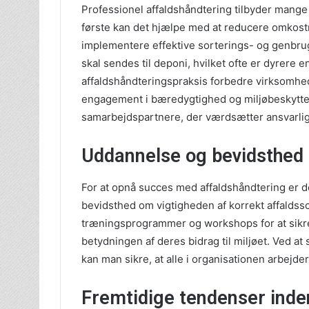
Professionel affaldshåndtering tilbyder mange 
første kan det hjælpe med at reducere omkostn
implementere effektive sorterings- og genbr
skal sendes til deponi, hvilket ofte er dyrer
affaldshåndteringspraksis forbedre virksomhede
engagement i bæredygtighed og miljøbeskyttels
samarbejdspartnere, der værdsætter ansvarlig
Uddannelse og bevidsthed
For at opnå succes med affaldshåndtering er d
bevidsthed om vigtigheden af korrekt affaldss
træningsprogrammer og workshops for at sikre
betydningen af deres bidrag til miljøet. Ved at
kan man sikre, at alle i organisationen arbej
Fremtidige tendenser inde