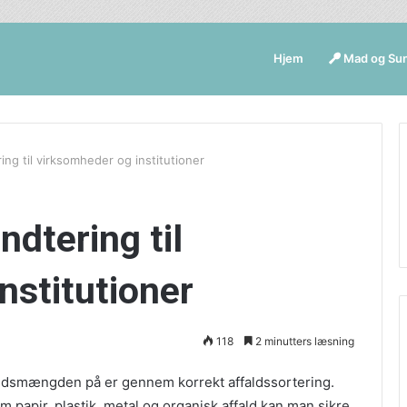
Hjem
Mad og Su
ing til virksomheder og institutioner
ndtering til
nstitutioner
118
2 minutters læsning
faldsmængden på er gennem korrekt affaldssortering.
om papir, plastik, metal og organisk affald kan man sikre,