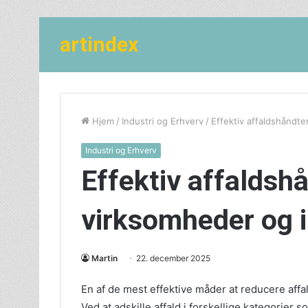
artindex
Hjem
/
Industri og Erhverv
/
Effektiv affaldshåndter
Industri og Erhverv
Effektiv affaldshå
virksomheder og i
Martin
22. december 2025
En af de mest effektive måder at reducere af
Ved at adskille affald i forskellige kategorier s