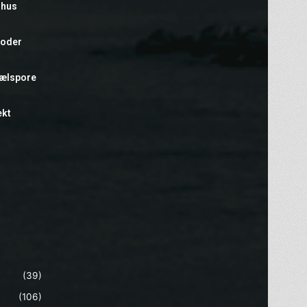
rhus
foder
hælspore
ekt
(39)
(106)