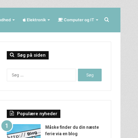
Søg
ndhed
Elektronik
Computer og IT
efter
Søg på siden
Søg
efter:
Populære nyheder
Måske finder du din næste
ferie via en blog