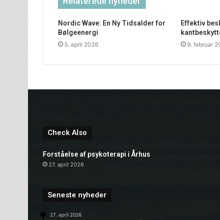
Relaterede nyheder
Nordic Wave: En Ny Tidsalder for
Effektiv be
Bølgeenergi
kantbeskytt
5. april 2026
9. februar 
Check Also
Forståelse af psykoterapi i Århus
27. april 2026
Seneste nyheder
27. april 2026