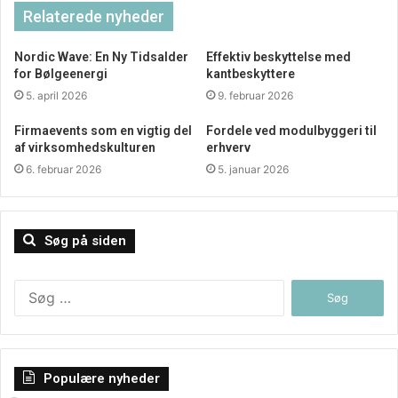
Relaterede nyheder
Nordic Wave: En Ny Tidsalder
Effektiv beskyttelse med
for Bølgeenergi
kantbeskyttere
5. april 2026
9. februar 2026
Firmaevents som en vigtig del
Fordele ved modulbyggeri til
af virksomhedskulturen
erhverv
Fleksibilitet i design og materiale
6. februar 2026
5. januar 2026
CNC drejning er kendt for sin alsidighed, både når det
kommer til design og materialevalg. Computerstyringen
Søg på siden
gør det muligt at skabe komplekse former og strukturer,
som ellers ville være vanskelige eller umulige at opnå
Søg
manuelt. Desuden kan CNC drejemaskiner arbejde med et
efter:
bredt udvalg af materialer, herunder metaller, plastik og
keramik.
Populære nyheder