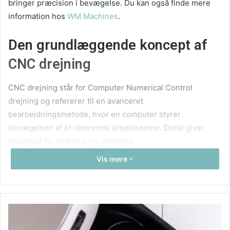
bringer præcision i bevægelse. Du kan også finde mere
information hos
WM Machines
.
Den grundlæggende koncept af
CNC drejning
CNC drejning står for Computer Numerical Control
drejning og refererer til en avanceret
bearbejdningsmetode, hvor en computer styrer
bevægelsen af et roterende arbejdsemne. Dette giver
mulighed for præcise og gentagne
bearbejdningsprocesser, hvilket er afgørende i
Vis mere
produktionen af komplekse dele.
Høj præcision og gentagelighed
En af de mest bemærkelsesværdige fordele ved CNC