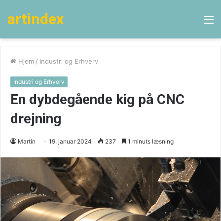
artindex
M
Hjem
/
Industri og Erhverv
Industri og Erhverv
En dybdegående kig på CNC
drejning
Martin
19. januar 2024
237
1 minuts læsning