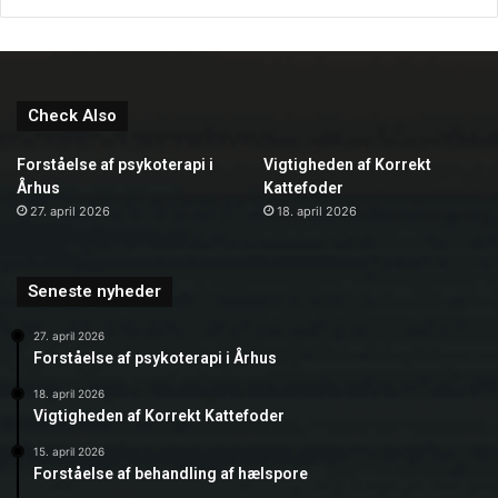
mere bæredygtig produktionspraksis.
CNC drejning har vist sig at være en banebrydende
teknologi, der har transformeret præcisionen og
Check Also
effektiviteten inden for bearbejdningsindustrien. Med
muligheden for høj præcision, gentagelighed, fleksibilitet i
Forståelse af psykoterapi i
Vigtigheden af Korrekt
design og materialevalg, samt øget produktionshastighed,
Århus
Kattefoder
er CNC drejning en afgørende metode i moderne
27. april 2026
18. april 2026
produktionsmiljøer. Denne teknologi fortsætter med at
skabe innovative løsninger og forme fremtiden for
Seneste nyheder
avanceret bearbejdning.
27. april 2026
Forståelse af psykoterapi i Århus
18. april 2026
Vigtigheden af Korrekt Kattefoder
15. april 2026
Forståelse af behandling af hælspore