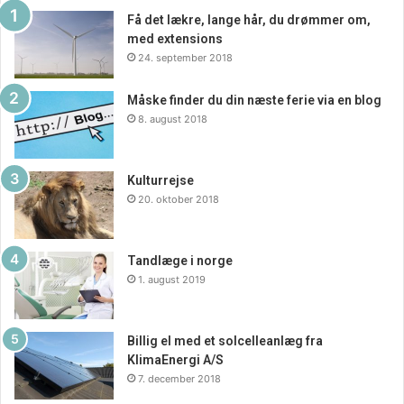
Effektivitet og
Få det lækre, lange hår, du drømmer om,
produktionshastighed
med extensions
24. september 2018
Den automatiserede karakter af CNC drejning bidrager til
en markant forøgelse af effektiviteten i
Måske finder du din næste ferie via en blog
8. august 2018
produktionsprocessen. Maskinerne kan køre uden
afbrydelser, hvilket reducerer produktionscyklussen
betydeligt. Dette er afgørende for industrier, der stræber
Kulturrejse
efter at levere produkter på kort tid.
20. oktober 2018
Reduktion af affald og
Tandlæge i norge
omkostninger
1. august 2019
CNC drejning minimerer spild og affald, da
bearbejdningsprocessen er nøjagtig og kan optimeres til
Billig el med et solcelleanlæg fra
KlimaEnergi A/S
at udnytte materialet optimalt. Denne effektivitet
7. december 2018
oversætter sig til lavere produktionsomkostninger og en