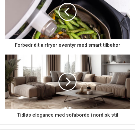
drejning er den ekstreme præcision, den tilbyder.
Computerstyringen eliminerer næsten alle fejl, der kan
opstå ved manuel drejning, hvilket resulterer i
komponenter af høj kvalitet. Derudover muliggør gentagne
bevægelser ensartede resultater, hvilket er afgørende i
produktionen af store mængder dele.
Forbedr dit airfryer eventyr med smart tilbehør
Tidløs elegance med sofaborde i nordisk stil