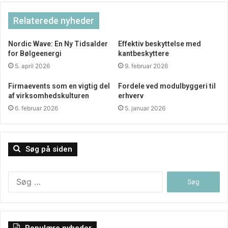
Relaterede nyheder
Nordic Wave: En Ny Tidsalder
Effektiv beskyttelse med
for Bølgeenergi
kantbeskyttere
En af fordelene ved præcisionsdrejning er evnen til at
5. april 2026
9. februar 2026
producere store mængder af ensartede dele med minimal
Firmaevents som en vigtig del
Fordele ved modulbyggeri til
variation. Dette gør det til et ideelt valg til
af virksomhedskulturen
erhverv
masseproduktion af komponenter, hvor konsistens og
6. februar 2026
5. januar 2026
pålidelighed er afgørende. Schaublin’s avancerede
produktionsfaciliteter og strenge
kvalitetskontrolprocesser sikrer, at hver del opfylder de
Søg på siden
højeste standarder for præcision og pålidelighed.
Søg
Derudover kan præcisionsdrejning også bruges til at
efter:
fremstille prototyper og skræddersyede løsninger til
specifikke kundebehov. Ved at kombinere avancerede
maskiner med ekspertise og erfaring kan Schaublin