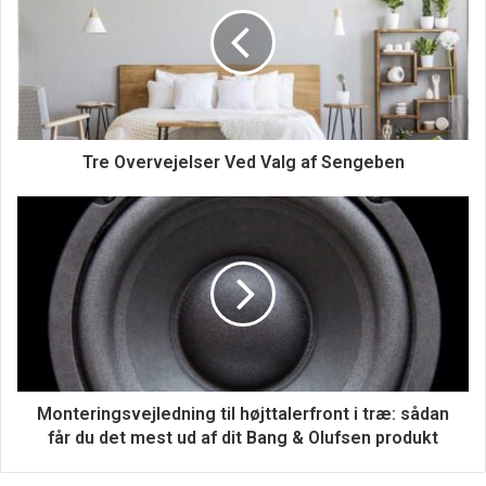
styrede drejebænke kan Schaublin producere dele med
komplekse geometrier og tolerancer med enestående
nøjagtighed og pålidelighed.
Tre Overvejelser Ved Valg af Sengeben
Monteringsvejledning til højttalerfront i træ: sådan
får du det mest ud af dit Bang & Olufsen produkt