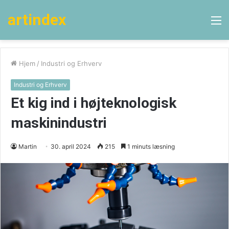
artindex
M
Hjem
/
Industri og Erhverv
Industri og Erhverv
Et kig ind i højteknologisk
maskinindustri
Martin
30. april 2024
215
1 minuts læsning