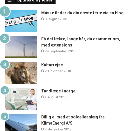
Populære nyheder
producere skræddersyede dele med præcis
dimensionering og komplekse geometrier, der opfylder de
Måske finder du din næste ferie via en blog
8. august 2018
unikke krav og specifikationer for hver kunde.
Alt i alt er præcisionsdrejning en afgørende proces inden
Få det lækre, lange hår, du drømmer om,
for maskinindustrien, der gør det muligt at fremstille
med extensions
komponenter med ekstrem præcision og kvalitet. Hos
24. september 2018
Schaublin er de dedikerede til at levere førsteklasses
præcisionsdrejningstjenester til deres kunder og sikre, at
Kulturrejse
20. oktober 2018
hver del opfylder de højeste standarder for kvalitet og
pålidelighed. Besøg Schaublin’s hjemmeside i dag for at
lære mere om deres præcisionsdrejningstjenester og
Tandlæge i norge
hvordan de kan hjælpe med at opfylde dine
1. august 2019
produktionsbehov.
Billig el med et solcelleanlæg fra
KlimaEnergi A/S
7. december 2018