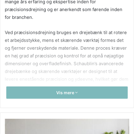
mange års erfaring og ekspertise inden for
præcisionsdrejning og er anerkendt som førende inden
for branchen.
Ved præcisionsdrejning bruges en drejebænk til at rotere
et arbejdsstykke, mens et skærende værktøj formes det
og fjerner overskydende materiale. Denne proces kræver
en høj grad af præcision og kontrol for at opnå nøjagtige
dimensioner og overfladefinish. Schaublin’s avancerede
drejebænke og skærende værktøjer er designet til at
levere enestående præcision og ydeevne, hvilket gør dem
til det foretrukne valg for virksomheder, der kræver
Vis mere
højkvalitetskomponenter.
Præcisionsdrejning spiller en afgørende rolle i
fremstillingen af ​​en bred vifte af produkter, herunder
medicinsk udstyr, luft- og rumfartsprodukter, bildele,
elektronik og meget mere. Ved at bruge avancerede CNC-