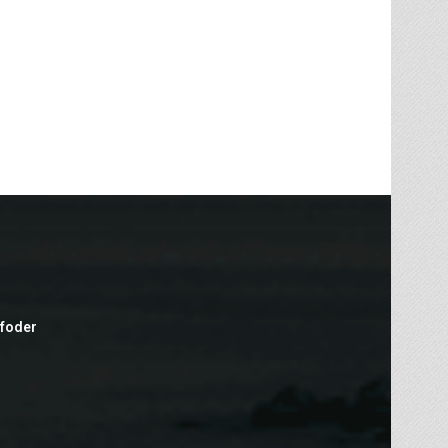
efoder