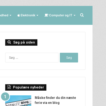
Søg
ndhed
Elektronik
Computer og IT
efter
Søg på siden
Søg
efter:
Populære nyheder
Måske finder du din næste
ferie via en blog