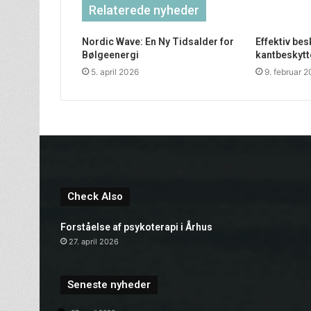
Relaterede nyheder
Nordic Wave: En Ny Tidsalder for
Effektiv be
Bølgeenergi
kantbeskytt
5. april 2026
9. februar 
Check Also
Forståelse af psykoterapi i Århus
27. april 2026
Seneste nyheder