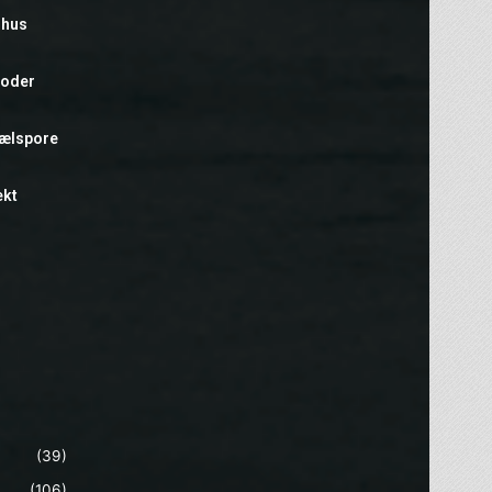
rhus
foder
hælspore
ekt
(39)
(106)