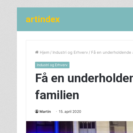
artindex
Hjem
/
Industri og Erhverv
/
Få en underholdende a
Industri og Erhverv
Få en underholde
familien
Martin
15. april 2020