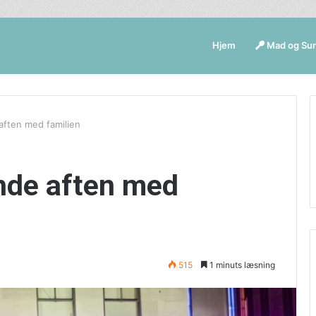
Hjem
Mad og Su
ften med familien
nde aften med
515
1 minuts læsning