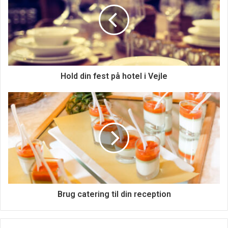
Hold din fest på hotel i Vejle
Brug catering til din reception
Nui Agency har også en skarp sans for design. Deres
designere har en passion for branding og er altid på udkig
efter nye trends og inspiration inden for feltet. De har