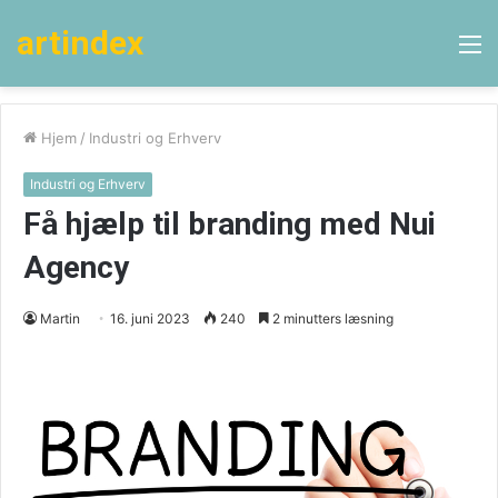
artindex
M
Hjem
/
Industri og Erhverv
Industri og Erhverv
Få hjælp til branding med Nui
Agency
Martin
16. juni 2023
240
2 minutters læsning