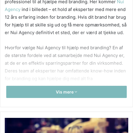
professionel til at hjælpe med branding. Her kommer
Nui
Agency
ind i billedet – et hold af eksperter med mere end
12 års erfaring inden for branding. Hvis dit brand har brug
for hjælp til at skille sig ud og få mere opmærksomhed, så
er Nui Agency definitivt et sted, der er værd at tjekke ud.
Hvorfor vælge Nui Agency til hjælp med branding? En af
de største fordele ved at samarbejde med Nui Agency er,
at de er en effektiv sparringspartner for din virksomhed.
Deres team af eksperter har omfattende know-how inden
for branding og kan hjælpe dig med alt fra
strategiudvikling til design og kommunikation. De er kendt
Vis mere
for deres unikke ideer, kreative tilgang og indsigt i
markedets behov. Nui Agency har en indsigtsbåret
kommunikation og en klar og æstetisk tilgang til branding,
som garanterer, at dit brand får en stærk og
sammenhængende historie.