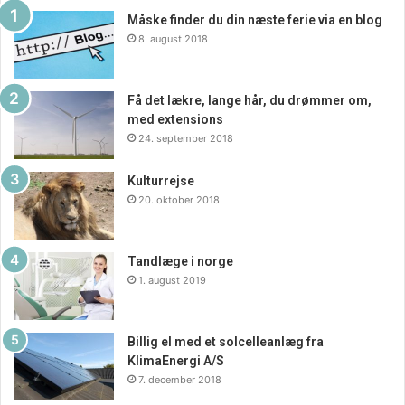
vil have hjælp til at opbygge et brand, der skiller sig ud og
Måske finder du din næste ferie via en blog
leverer resultater, er Nui Agency en virkelig kompetent og
8. august 2018
pålidelig sparringspartner. Med deres ekspertise og
erfaring inden for branding kan de hjælpe din virksomhed
Få det lækre, lange hår, du drømmer om,
med at nå nye højder og opnå større succes end
med extensions
nogensinde før. Så hvad venter du på? Kontakt Nui Agency
24. september 2018
i dag og se, hvad de kan gøre for dig!
Kulturrejse
20. oktober 2018
Tandlæge i norge
1. august 2019
Billig el med et solcelleanlæg fra
KlimaEnergi A/S
7. december 2018