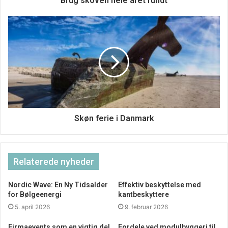
Brug skoven hele året rundt
Skøn ferie i Danmark
Relaterede nyheder
Nordic Wave: En Ny Tidsalder
Effektiv beskyttelse med
for Bølgeenergi
kantbeskyttere
Bedre kommunikation med kunderne
5. april 2026
9. februar 2026
Når man sender mange pakker ud af huset, er det også
Firmaevents som en vigtig del
Fordele ved modulbyggeri til