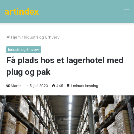
artindex
M
Hjem
/
Industri og Erhverv
Industri og Erhverv
Få plads hos et lagerhotel med
plug og pak
Martin
5. juli 2020
445
1 minuts læsning