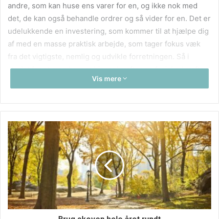
andre, som kan huse ens varer for en, og ikke nok med
det, de kan også behandle ordrer og så vider for en. Det er
udelukkende en investering, som kommer til at hjælpe dig
af med en masse praktisk arbejde, som tager fokus væk
fra det vigtigste, nemlig og udvikle forretningen. Så i
stedet for at man bruger hjernekræfter og fysiske kræfter
Vis mere
på det, kan man lade andre gøre det for en.