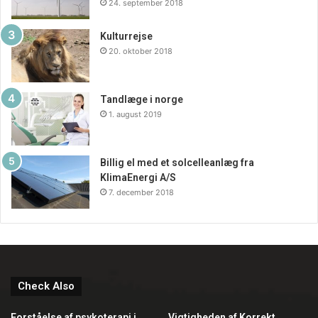
24. september 2018
Kulturrejse
20. oktober 2018
Tandlæge i norge
1. august 2019
Billig el med et solcelleanlæg fra
KlimaEnergi A/S
7. december 2018
Check Also
Forståelse af psykoterapi i
Vigtigheden af Korrekt