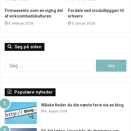
Firmaevents som en vigtig del
Fordele ved modulbyggeri til
af virksomhedskulturen
erhverv
6. februar 2026
5. januar 2026
Når man er fokuseret på de ting, der sker rundt om en, i
Søg på siden
stedet for at være oppe i sit hoved og fokusere på
bekymringer, så får man omgående mere mental ro, og så
aftager de fysiske stresssymptomer.
Søg
efter:
Populære nyheder
Måske finder du din næste ferie via en blog
8. august 2018
Få det lækre, lange hår, du drømmer om,