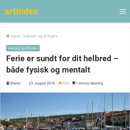
artindex
M
Hjem
/
Industri og Erhverv
Industri og Erhverv
Ferie er sundt for dit helbred –
både fysisk og mentalt
Martin
23. august 2019
523
1 minuts læsning