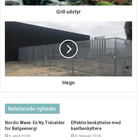
Grill udstyr
»Mange af de fysiske effekter, rejser har på os, kommer af
den måde, de påvirker os mentalt. Der sker nogle
kognitive forandringer i vores tænkestil, som påvirker os
positivt både mentalt og fysisk. Vi tænker mindre over
tingene og bliver bedre til at lade os opsluge af det
forhåndenværende, når vi holder ferie. Den indre kværn af
tanker, der er forbundet med stress, depressioner og
ængstelse bliver tvunget i baggrunden.
Hegn
Relaterede nyheder
Nordic Wave: En Ny Tidsalder
Effektiv beskyttelse med
for Bølgeenergi
kantbeskyttere
5. april 2026
9. februar 2026