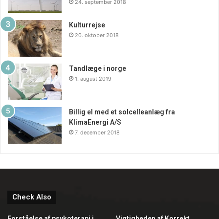
24. september 2018
Kulturrejse
20. oktober 2018
Tandlæge i norge
1. august 2019
Billig el med et solcelleanlæg fra
KlimaEnergi A/S
7. december 2018
Check Also
Forståelse af psykoterapi i
Vigtigheden af Korrekt