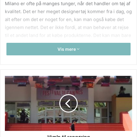
Milano er ofte på manges tunger, når det handler om tøj af
kvalitet. Det er her meget designertøj kommer fra i dag, og
alt efter om det er noget for en, kan man også købe det
igennem nettet. Det er ikke fordi, at man behøver at rejse
til et andet land for at købe produkterne. Det kan man bare
ordne på nettet, og så er det bare at vente på man får sit
Vis mere
tøj i høj kvalitet.