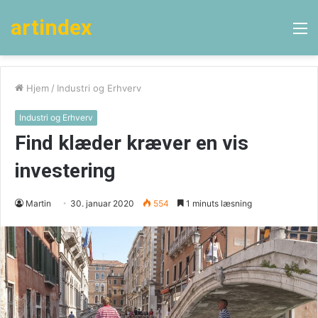
artindex
M
Hjem
/
Industri og Erhverv
Industri og Erhverv
Find klæder kræver en vis
investering
Martin
30. januar 2020
554
1 minuts læsning