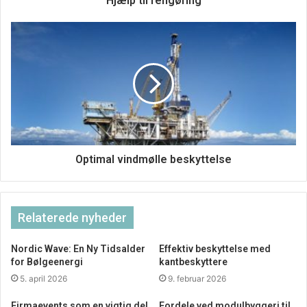
Hjælp til rengøring
Optimal vindmølle beskyttelse
Relaterede nyheder
Nordic Wave: En Ny Tidsalder
Effektiv beskyttelse med
for Bølgeenergi
kantbeskyttere
5. april 2026
9. februar 2026
Firmaevents som en vigtig del
Fordele ved modulbyggeri til