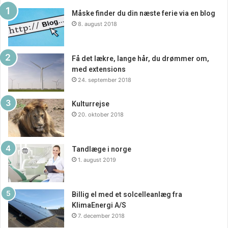
miljøvenlige løsninger til deres logistikbehov. Med deres
Måske finder du din næste ferie via en blog
mange fordele overgår de ofte traditionelle træpaller i
8. august 2018
både ydeevne og økonomisk effektivitet. Plastpallernes
alsidighed gør dem til en værdifuld investering for enhver
virksomhed, der ønsker at forbedre sin forsyningskæde.
Få det lækre, lange hår, du drømmer om,
med extensions
24. september 2018
Kulturrejse
20. oktober 2018
Tandlæge i norge
1. august 2019
Billig el med et solcelleanlæg fra
KlimaEnergi A/S
7. december 2018