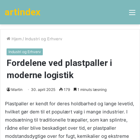
artindex
M
Hjem
/
Industri og Erhverv
Industri og Erhverv
Fordelene ved plastpaller i
moderne logistik
Martin
30. april 2025
179
1 minuts læsning
Plastpaller er kendt for deres holdbarhed og lange levetid,
hvilket gør dem til et populært valg i mange industrier. I
modsætning til traditionelle træpaller, som kan splintre,
rådne eller blive beskadiget over tid, er plastpaller
modstandsdygtige over for fugt, kemikalier og ekstreme