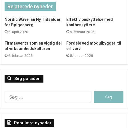
optimere deres logistikprocesser.
Relaterede nyheder
Nordic Wave: En Ny Tidsalder
Effektiv beskyttelse med
Standardisering og konsistens
for Bølgeenergi
kantbeskyttere
5. april 2026
9. februar 2026
Plastpaller tilbyder en høj grad af standardisering og
konsistens i størrelse og form, hvilket sikrer stabilitet
Firmaevents som en vigtig del
Fordele ved modulbyggeri til
af virksomhedskulturen
erhverv
under transport og opbevaring. Denne ensartethed gør
6. februar 2026
5. januar 2026
det lettere at automatisere processer som palletering og
depalletering i lager- og distributionscentre.
Automatisering kan føre til øget effektivitet og reducerede
Søg på siden
omkostninger, hvilket er en stor fordel i en
konkurrencepræget industri.
Søg
efter:
Konklusion
Sammenfattende er
plastpaller
et fremragende valg for
Populære nyheder
virksomheder, der søger holdbare, hygiejniske og