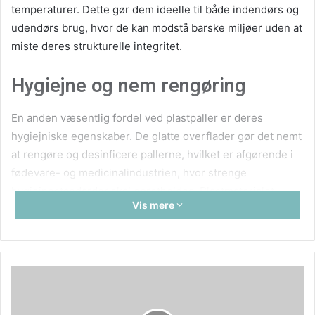
temperaturer. Dette gør dem ideelle til både indendørs og
udendørs brug, hvor de kan modstå barske miljøer uden at
miste deres strukturelle integritet.
Hygiejne og nem rengøring
En anden væsentlig fordel ved plastpaller er deres
hygiejniske egenskaber. De glatte overflader gør det nemt
at rengøre og desinficere pallerne, hvilket er afgørende i
fødevare- og medicinalindustrien, hvor strenge
hygiejnestandarder skal opretholdes. Plastmaterialet
Vis mere
forhindrer også absorption af fugt og bakterier, hvilket
reducerer risikoen for kontaminering af varer under
transport og opbevaring.
Miljøvenlige muligheder