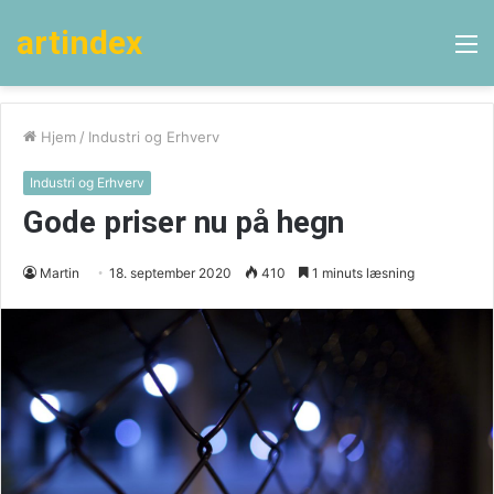
artindex
M
Hjem
/
Industri og Erhverv
Industri og Erhverv
Gode priser nu på hegn
Martin
18. september 2020
410
1 minuts læsning