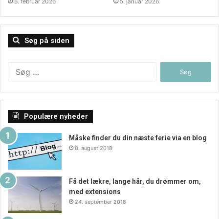
6. februar 2026
5. januar 2026
de gode priser og rabatter. Derudover kan man læse
omkring størrelse, højde, længde, brede med mere. Samt
læse hvor mange adgange der er.
Søg på siden
Søg
efter:
Populære nyheder
Måske finder du din næste ferie via en blog
8. august 2018
Få det lækre, lange hår, du drømmer om,
med extensions
24. september 2018