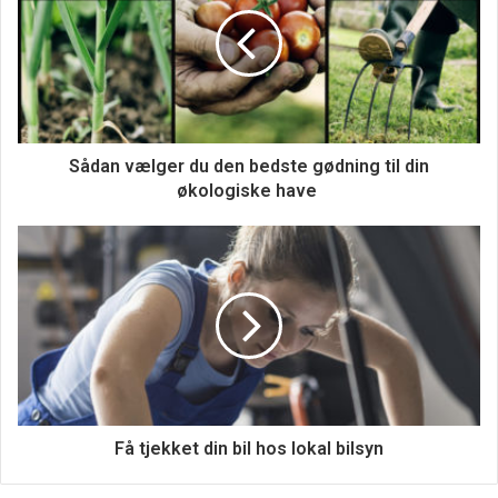
Sådan vælger du den bedste gødning til din
økologiske have
Emballagedesigntjenester
Produktemballage er en vigtig del af enhver virksomheds
brandingstrategi. Det er ofte det første indtryk, kunderne
får af dit produkt eller din tjenesteydelse, så den skal være
iøjnefaldende og mindeværdig. En god grafisk designer vil
være i stand til at skabe emballage, der både er visuelt
tiltalende og informativ, samtidig med at den overholder
de standarder, der er fastsat af din virksomheds
Få tjekket din bil hos lokal bilsyn
brandidentitet. De vil også have erfaring med at skabe
emballage, der opfylder lovkrav som f.eks.