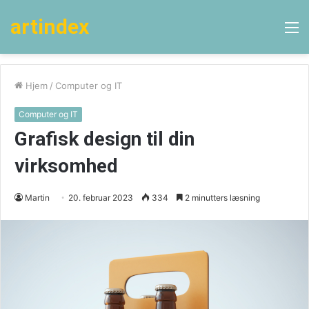
artindex
M
Hjem
/
Computer og IT
Computer og IT
Grafisk design til din
virksomhed
Martin
20. februar 2023
334
2 minutters læsning