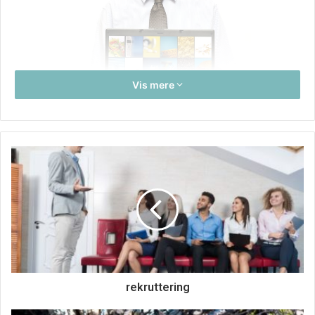
Vis mere
Lav nogle nemme huskeregler som du
kan efterleve
Men for at det ikke skal blive alt for teknisk for en. Så kan
det være en god ide, at lave en eller anden form for
huskeregel, som man kan benytte sig af. Det gør det
rekruttering
måske nemmere for en at huske, hvad det er for nogle