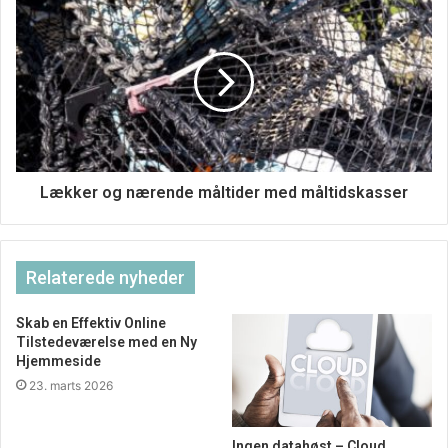
ting, man skal have med i den ligning. Men også hvornår
det er man skal være obs på at tage de pauser, som der
skal til.
Lækker og nærende måltider med måltidskasser
Relaterede nyheder
Skab en Effektiv Online
Tilstedeværelse med en Ny
Hjemmeside
23. marts 2026
Ingen datahøst – Cloud