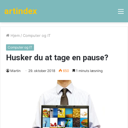
artindex
M
Hjem
/
Computer og IT
Computer og IT
Husker du at tage en pause?
Martin
29. oktober 2018
650
1 minuts læsning