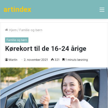
artindex
M
Hjem
/
Familie og børn
Familie og børn
Kørekort til de 16-24 årige
Martin
2. november 2021
321
1 minuts læsning