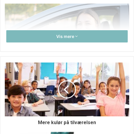
Vis mere
Tips-til-koereproeven
Jeg er nu glad for at jeg har et dansk tastatur, for kors hvor
Mere kulør på tilværelsen
var det svært at skrive
tips til køreprøve
uden vores
danske ø. Det tager ikke lang tid mere, så findes der slet