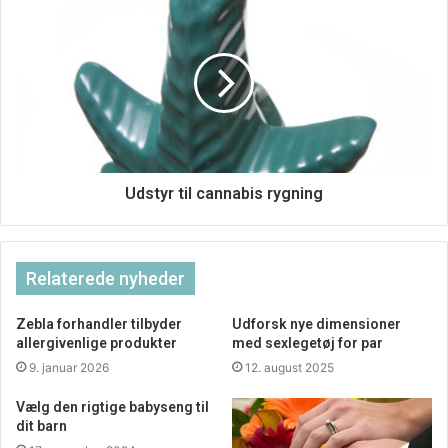
ikke mere et kørekort, det hele kommer til at ligge
elektronisk på vores mobiler, og det er da smart, for man
glemmer jo aldrig sin telefon, men kan godt glemme sit
kørekort. Mit eget kørekort skulle have været fornyet for
20 år siden, så ved ikke engang hvad der vil ske, hvis jeg
bliver stoppet, for mit navn er ikke længere det rigtige
navn der står på kortet. Pyt med det, jeg skal alligevel
Udstyr til cannabis rygning
snart have nyt kørekort når jeg fylder 70 år, så kan jeg jo få
skiftet navnet her.
Relaterede nyheder
Zebla forhandler tilbyder
Udforsk nye dimensioner
allergivenlige produkter
med sexlegetøj for par
9. januar 2026
12. august 2025
Vælg den rigtige babyseng til
dit barn