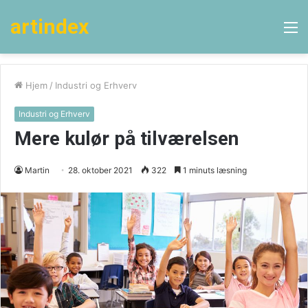
artindex
M
Hjem
/
Industri og Erhverv
Industri og Erhverv
Mere kulør på tilværelsen
Martin
28. oktober 2021
322
1 minuts læsning