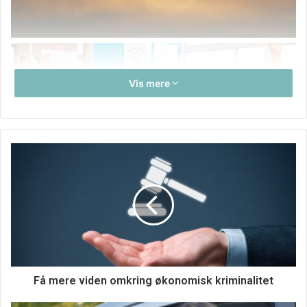
Vis mere
Livet er smukt og godt, og det gælder bare om at få det
Få mere viden omkring økonomisk kriminalitet
bedste ud af tilværelsen, alt andet er spild af tid og liv.
Selvom hverdagen er travl for de fleste af os, så er der