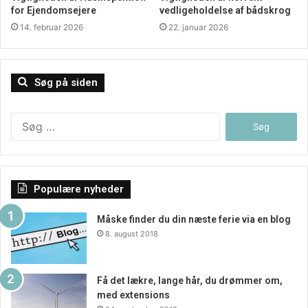
det, og det ville nok være en forholdsvis besværlig opgave
for Ejendomsejere
vedligeholdelse af bådskrog
og skulle få løst på egen hånd. Find i stedet for nogle som
14. februar 2026
22. januar 2026
kan hjælpe en med det her online, hvor man finder alt det
som man nu engang har brug for, at man kan afskaffe eller
anskaffe boligen. Det bliver man glad for i sidste ende.
Søg på siden
Søg
efter:
Populære nyheder
Måske finder du din næste ferie via en blog
8. august 2018
Få det lækre, lange hår, du drømmer om,
med extensions