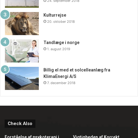
24. september 2018
Kulturrejse
20. oktober 2018
Tandlæge i norge
1. august 2019
Billig el med et solcelleanlæg fra
KlimaEnergi A/S
7. december 2018
Check Also
Forståelse af psykoterapi i
Vigtigheden af Korrekt