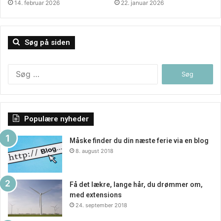
år – desværre, mange mennesker unge, voksne og ældre
14. februar 2026
22. januar 2026
føler et stort pres som kan være svært at honorere, og her
kan naturen komme ind i billedet som en aktiv medspiller i
forhold til at hæve dit trivselsniveau og gøre dig til et
Søg på siden
gladere, stærkere og sundere menneske. Så gør noget
godt for dig selv, og se at komme udendørs hver eneste
Søg
dag, det vil gøre dig godt!.
efter:
Populære nyheder
Måske finder du din næste ferie via en blog
8. august 2018
Få det lækre, lange hår, du drømmer om,
med extensions
24. september 2018