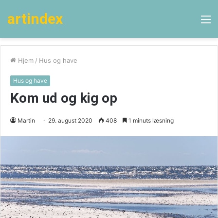
artindex
M
Hjem
/
Hus og have
Hus og have
Kom ud og kig op
Martin
29. august 2020
408
1 minuts læsning