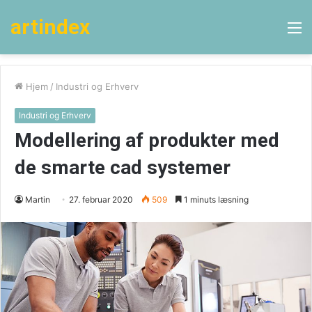
artindex
M
Hjem
/
Industri og Erhverv
Industri og Erhverv
Modellering af produkter med
de smarte cad systemer
Martin
27. februar 2020
509
1 minuts læsning