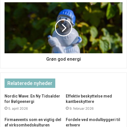
Grøn god energi
Det har aldrig været nemmere
Relaterede nyheder
Som producent åbner det helt sikkert op for, at du mere
Nordic Wave: En Ny Tidsalder
Effektiv beskyttelse med
metodisk og konsekvent at eksekvere på de mange
for Bølgeenergi
kantbeskyttere
produkter man sætter sig for at lave. Det har for få år siden
5. april 2026
9. februar 2026
ikke været på tale, at skulle ud i så komplekse og
Firmaevents som en vigtig del
Fordele ved modulbyggeri til
detaljerede analyser og værktøjer, når det kom til
af virksomhedskulturen
erhverv