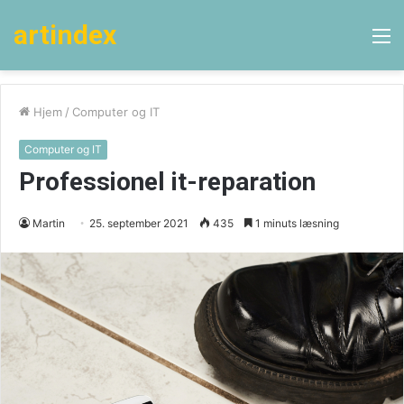
artindex
M
Hjem
/
Computer og IT
Computer og IT
Professionel it-reparation
Martin
25. september 2021
435
1 minuts læsning