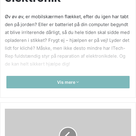
Øv øv øv, er mobilskærmen flækket, efter du igen har tabt
den på jorden? Eller er batteriet på din computer begyndt
at blive irriterende dårligt, så du hele tiden skal sidde med
opladeren i stikket? Frygt ej – hjælpen er på vej! Lyder det
lidt for kliché? Måske, men ikke desto mindre har ITech-
Rep fuldstændig styr på reparation af elektronikdele. Og
de kan helt sikkert hjælpe dig!
Vis mere