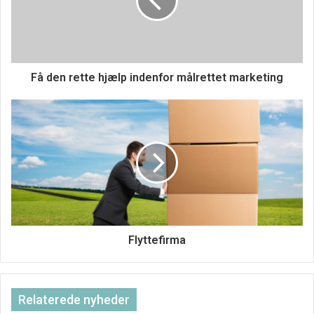
Få den rette hjælp indenfor målrettet marketing
Fleksibel service
ITech-Rep laver alt
it-reparation
fra reparation af
mobiltelefoner til computere og andre elektroniske dele.
Flyttefirma
De har en afdeling i Odense og i Nyborg, hvor de har walk-
in service. Du har altså mulighed for at komme ind i
butikken og aflevere din mobil og få den udleveret samme
Relaterede nyheder
sted igen – smart ikke? Så slipper du for at få den sendt og